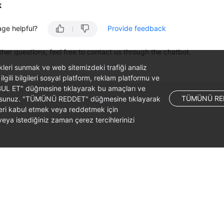
k
age helpful?
Provide feedback
ther questions, feel free to contact us through the chatbot.
likleri sunmak ve web sitemizdeki trafiği analiz
 ilgili bilgileri sosyal platform, reklam platformu ve
ABUL ET" düğmesine tıklayarak bu amaçları ve
TÜMÜNÜ RE
ş olursunuz. "TÜMÜNÜ REDDET" düğmesine tıklayarak
leri kabul etmek veya reddetmek için
ya istediğiniz zaman çerez tercihlerinizi
liates. All rights reserved.