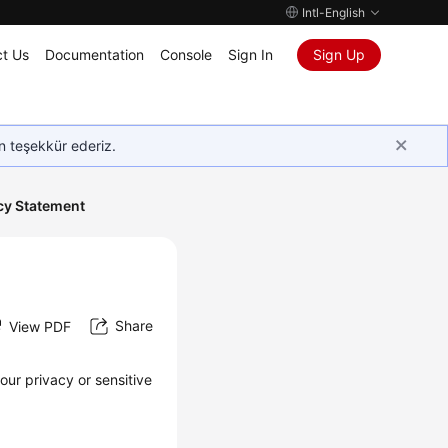
Intl-English
t Us
Documentation
Console
Sign In
Sign Up
in teşekkür ederiz.
cy Statement
Share
View PDF
our privacy or sensitive