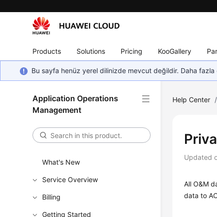
Products
Solutions
Pricing
KooGallery
Par
Bu sayfa henüz yerel dilinizde mevcut değildir. Daha fazla 
Application Operations
Help Center
Management
Priv
Updated 
What's New
Service Overview
All O&M da
data to AO
Billing
Getting Started