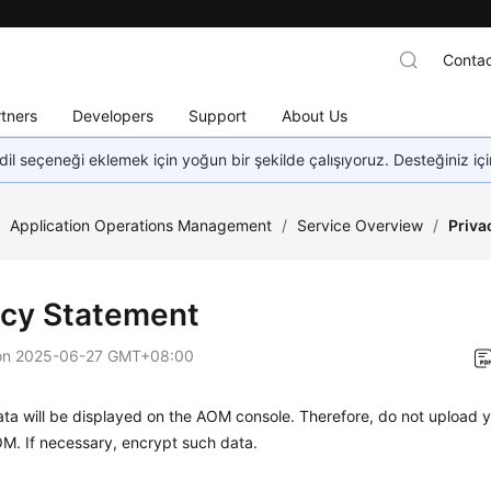
Contac
tners
Developers
Support
About Us
dil seçeneği eklemek için yoğun bir şekilde çalışıyoruz. Desteğiniz iç
/
Application Operations Management
/
Service Overview
/
Priva
acy Statement
on
2025-06-27 GMT+08:00
ta will be displayed on the AOM console. Therefore, do not upload y
M. If necessary, encrypt such data.