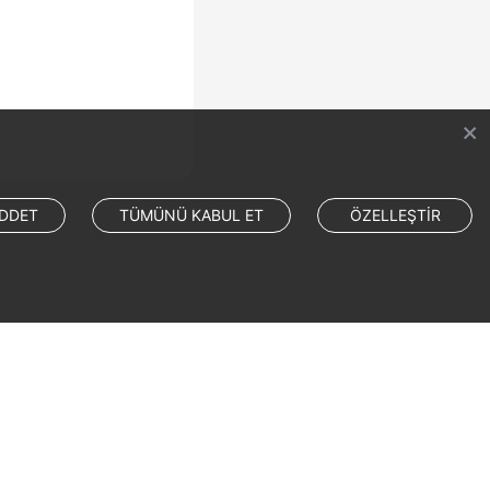
DDET
TÜMÜNÜ KABUL ET
ÖZELLEŞTİR
Site Terms
Privacy Statement