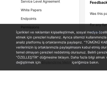
Service Level Agreement
Feedbac
White Papers
Was this p
Endpoints
For any fur
Permissions
Chatbot
İçerikleri ve reklamları kişiselleştirmek, sosyal medya özel
etmek için çerezleri kullanırız. Ayrıca sitemizi kullanımınızla
analiz platformu iş ortaklarımızla paylaşırız. "TÜMÜNÜ K
verilerinizin iş ortaklarımızla paylaşılmasını kabul etmi
temel olmayan çerezleri reddetmiş olursunuz. Belirli çerez
"ÖZELLEŞTİR" düğmesine tıklayın. Daha fazla bilgi almak ve
değiştirmek için
Bilgilendirme Metni
içeriğimize bakın.
© 2026, Huawei Cloud Computing Technologies Co., Ltd. and/or its affi