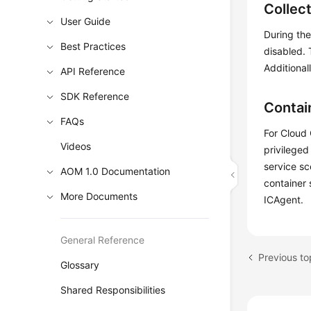
Collec
User Guide
During the
Best Practices
disabled.
Additional
API Reference
SDK Reference
Contai
FAQs
For Cloud 
Videos
privileged
service sc
AOM 1.0 Documentation
container 
More Documents
ICAgent.
General Reference
Previous t
Glossary
Shared Responsibilities