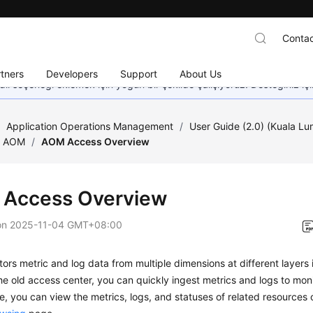
Contac
tners
Developers
Support
About Us
dil seçeneği eklemek için yoğun bir şekilde çalışıyoruz. Desteğiniz iç
/
Application Operations Management
/
User Guide (2.0) (Kuala L
o AOM
/
AOM Access Overview
Access Overview
on
2025-11-04 GMT+08:00
rs metric and log data from multiple dimensions at different layers i
e old access center, you can quickly ingest metrics and logs to monit
e, you can view the metrics, logs, and statuses of related resources 