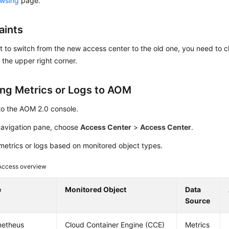
owsing
page.
aints
t to switch from the new access center to the old one, you need to c
 the upper right corner.
ing Metrics or Logs to AOM
to the AOM 2.0 console.
 navigation pane, choose
Access Center
>
Access Center
.
metrics or logs based on monitored object types.
Access overview
e
Monitored Object
Data
Source
metheus
Cloud Container Engine (CCE)
Metrics