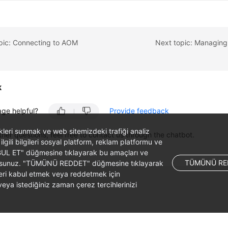
opic: Connecting to AOM
Next topic: Managing
k
age helpful?
Provide feedback
likleri sunmak ve web sitemizdeki trafiği analiz
ther questions, feel free to contact us through the chatbot.
 ilgili bilgileri sosyal platform, reklam platformu ve
ABUL ET" düğmesine tıklayarak bu amaçları ve
TÜMÜNÜ RE
ş olursunuz. "TÜMÜNÜ REDDET" düğmesine tıklayarak
leri kabul etmek veya reddetmek için
ya istediğiniz zaman çerez tercihlerinizi