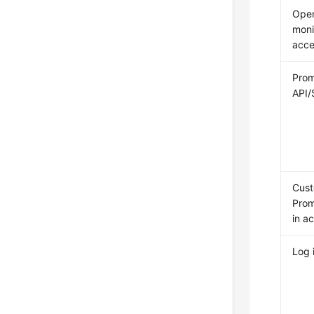
Ope
moni
acce
Pro
API/
Cus
Prom
in a
Log 