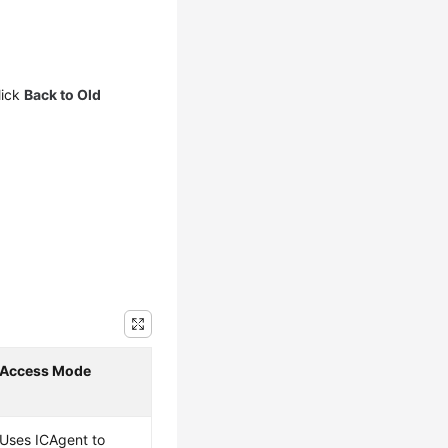
lick
Back to Old
Access Mode
Uses ICAgent to