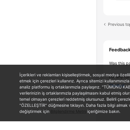
Previous t
Feedbac
Was this p
İçerikleri ve reklamları kişiselleştirmek, sosyal medya özel
For any fur
etmek için çerezleri kullanırız. Ayrıca sitemizi kullanımınızla
Chatbot
analiz platformu iş ortaklarımızla paylaşırız. "TÜMÜNÜ K
verilerinizin iş ortaklarımızla paylaşılmasını kabul etmi
temel olmayan çerezleri reddetmiş olursunuz. Belirli çerez
"ÖZELLEŞTİR" düğmesine tıklayın. Daha fazla bilgi almak ve
değiştirmek için
Bilgilendirme Metni
içeriğimize bakın.