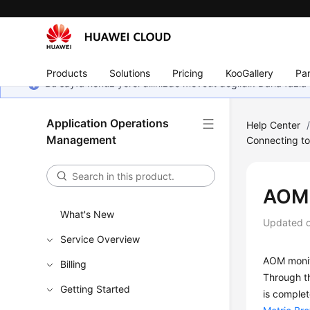
Products
Solutions
Pricing
KooGallery
Par
Bu sayfa henüz yerel dilinizde mevcut değildir. Daha fazla 
Application Operations
Help Center
Management
Connecting t
AOM 
What's New
Updated 
Service Overview
AOM monito
Billing
Through th
Getting Started
is complet