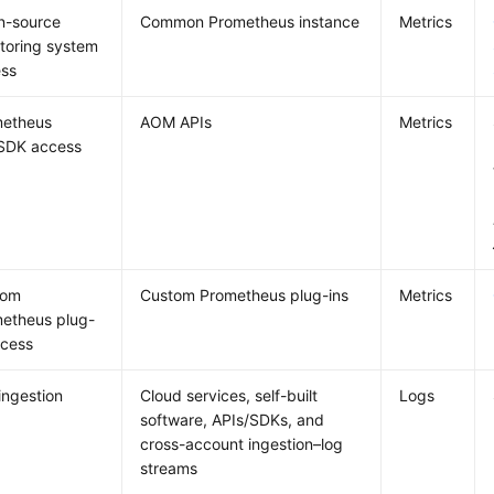
n-source
Common Prometheus instance
Metrics
toring system
ss
metheus
AOM APIs
Metrics
SDK access
tom
Custom Prometheus plug-ins
Metrics
etheus plug-
ccess
ingestion
Cloud services, self-built
Logs
software, APIs/SDKs, and
cross-account ingestion–log
streams