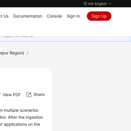
Intl-English
t Us
Documentation
Console
Sign In
Sign Up
in teşekkür ederiz.
umpur Region)
/
Share
View PDF
n multiple scenarios.
or. After the ingestion
or applications on the