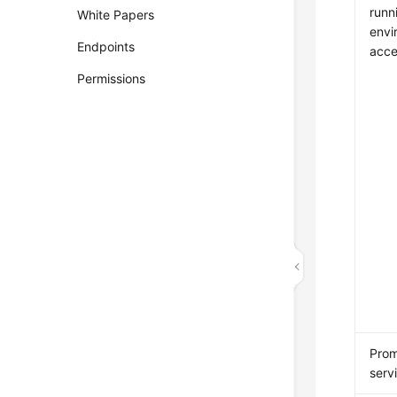
runn
White Papers
envi
Endpoints
acce
Permissions
Prom
serv