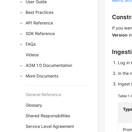
Metric Br
User Guide
Best Practices
Constr
API Reference
If you wan
SDK Reference
Version
in
FAQs
Ingest
Videos
Log in 
AOM 1.0 Documentation
In the
More Documents
Ingest 
General Reference
Table 1
Glossary
Typ
Shared Responsibilities
Service Level Agreement
Pro