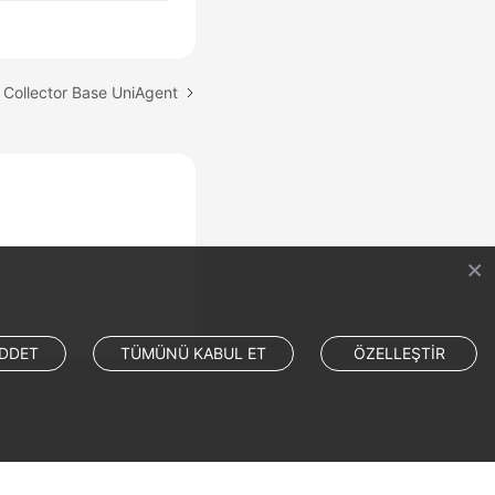
 Collector Base UniAgent
DDET
TÜMÜNÜ KABUL ET
ÖZELLEŞTİR