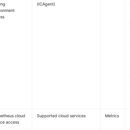
ing
(ICAgent)
ronment
ss
etheus cloud
Supported cloud services
Metrics
ice access