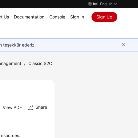
Intl-English
t Us
Documentation
Console
Sign In
Sign Up
in teşekkür ederiz.
anagement
/
Classic S2C
Share
View PDF
 resources.