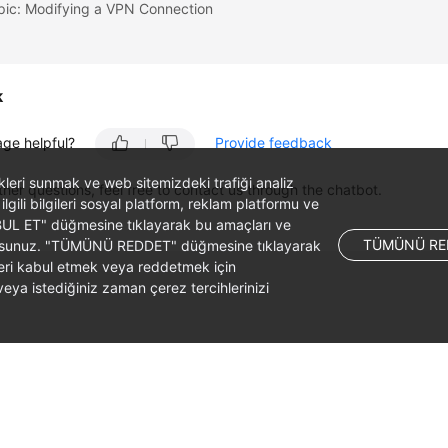
pic: Modifying a VPN Connection
k
age helpful?
Provide feedback
likleri sunmak ve web sitemizdeki trafiği analiz
ther questions, feel free to contact us through the chatbot.
 ilgili bilgileri sosyal platform, reklam platformu ve
ABUL ET" düğmesine tıklayarak bu amaçları ve
TÜMÜNÜ RE
ş olursunuz. "TÜMÜNÜ REDDET" düğmesine tıklayarak
leri kabul etmek veya reddetmek için
ya istediğiniz zaman çerez tercihlerinizi