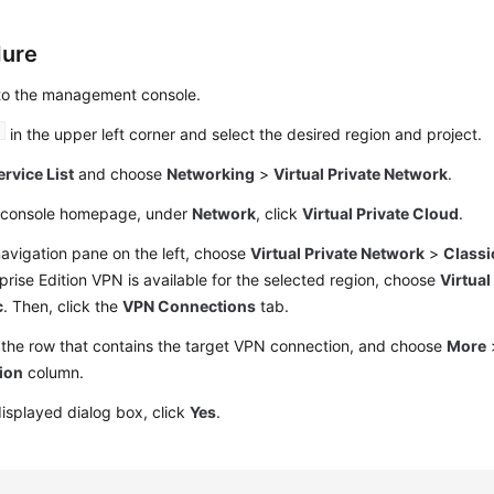
dure
 to the management console.
in the upper left corner and select the desired region and project.
ervice List
and choose
Networking
>
Virtual Private Network
.
 console homepage, under
Network
, click
Virtual Private Cloud
.
navigation pane on the left, choose
Virtual Private Network
>
Classi
rprise Edition VPN is available for the selected region, choose
Virtual
c
.
Then, click the
VPN Connections
tab.
 the row that contains the target VPN connection, and choose
More
ion
column.
displayed dialog box, click
Yes
.