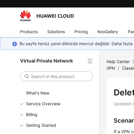
Products
Solutions
Pricing
KooGallery
Par
Bu sayfa henüz yerel dilinizde mevcut değildir. Daha fazla 
Virtual Private Network
Help Center
VPN
/
Class
Dele
What's New
Service Overview
Updated 
Billing
Scenar
Getting Started
If a VPN c