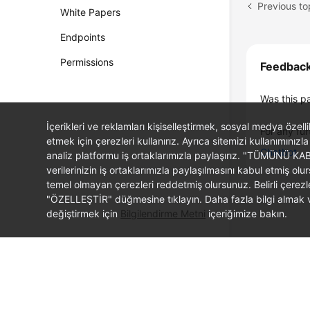
Previous to
White Papers
Endpoints
Permissions
Feedbac
Was this p
İçerikleri ve reklamları kişiselleştirmek, sosyal medya özel
For any fur
etmek için çerezleri kullanırız. Ayrıca sitemizi kullanımınızla
Chatbot
analiz platformu iş ortaklarımızla paylaşırız. "TÜMÜNÜ K
verilerinizin iş ortaklarımızla paylaşılmasını kabul etmi
temel olmayan çerezleri reddetmiş olursunuz. Belirli çerez
"ÖZELLEŞTİR" düğmesine tıklayın. Daha fazla bilgi almak ve
değiştirmek için
Bilgilendirme Metni
içeriğimize bakın.