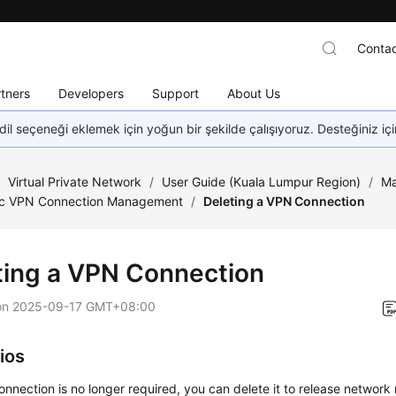
Contac
tners
Developers
Support
About Us
dil seçeneği eklemek için yoğun bir şekilde çalışıyoruz. Desteğiniz iç
/
Virtual Private Network
/
User Guide (Kuala Lumpur Region)
/
M
ic VPN Connection Management
/
Deleting a VPN Connection
ting a VPN Connection
on
2025-09-17 GMT+08:00
ios
onnection is no longer required, you can delete it to release network