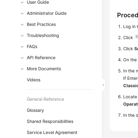
User Guide
Administrator Guide
Proce
Best Practices
Log in
Troubleshooting
Click
FAQs
Click
S
API Reference
On the
More Documents
In the 
If Ente
Videos
Classi
Locate
General Reference
Operat
Glossary
In the 
Shared Responsibilities
Service Level Agreement