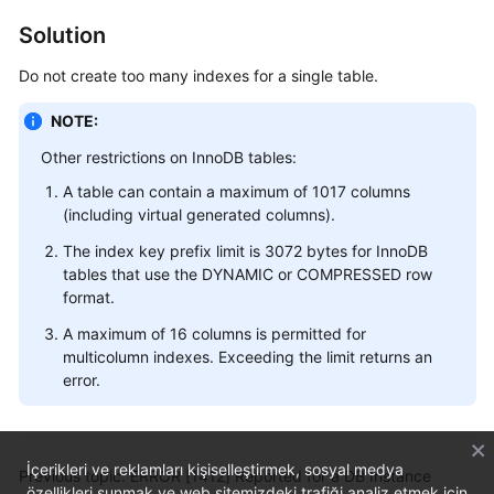
FAQs
Solution
Troubleshooting
Do not create too many indexes for a single table.
Videos
NOTE:
Glossary
Other restrictions on InnoDB tables:
A table can contain a maximum of 1017 columns
More
(including virtual generated columns).
Documents
The index key prefix limit is 3072 bytes for InnoDB
tables that use the DYNAMIC or COMPRESSED row
format.
General
Reference
A maximum of 16 columns is permitted for
multicolumn indexes. Exceeding the limit returns an
Glossary
error.
Shared
Responsibilities
İçerikleri ve reklamları kişiselleştirmek, sosyal medya
Previous topic: ERROR [1412] Reported for a DB Instance
özellikleri sunmak ve web sitemizdeki trafiği analiz etmek için