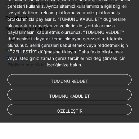
Service
Next topic: Failed to Delete a Table with a Foreign Key
çerezleri kullanırız. Ayrıca sitemizi kullanımınızla ilgili bilgileri
Level
sosyal platform, reklam platformu ve analiz platformu iş
Agreement
Feedback
ortaklarımızla paylaşırız. "TÜMÜNÜ KABUL ET" düğmesine
tıklayarak bu amaçları ve verilerinizin iş ortaklarımızla
Was this page helpful?
White
paylaşılmasını kabul etmiş olursunuz. "TÜMÜNÜ REDDET"
Papers
düğmesine tıklayarak temel olmayan çerezleri reddetmiş
Provide feedback
olursunuz. Belirli çerezleri kabul etmek veya reddetmek için
For any further questions, feel free to contact us through the chatbot.
Endpoints
"ÖZELLEŞTİR" düğmesine tıklayın. Daha fazla bilgi almak
Chatbot
veya istediğiniz zaman çerez tercihlerinizi değiştirmek için
Bilgilendirme Metni
içeriğimize bakın.
Permissions
TÜMÜNÜ REDDET
TÜMÜNÜ KABUL ET
ÖZELLEŞTİR