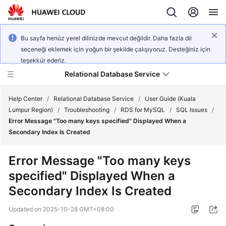
Bu sayfa henüz yerel dilinizde mevcut değildir. Daha fazla dil
seçeneği eklemek için yoğun bir şekilde çalışıyoruz. Desteğiniz için
teşekkür ederiz.
Relational Database Service
Help Center
/
Relational Database Service
/
User Guide (Kuala
Lumpur Region)
/
Troubleshooting
/
RDS for MySQL
/
SQL Issues
/
Error Message "Too many keys specified" Displayed When a
Secondary Index Is Created
Service
Error Message "Too many keys
Overview
specified" Displayed When a
Secondary Index Is Created
Billing
Updated on
2025-10-28 GMT+08:00
Getting
Started