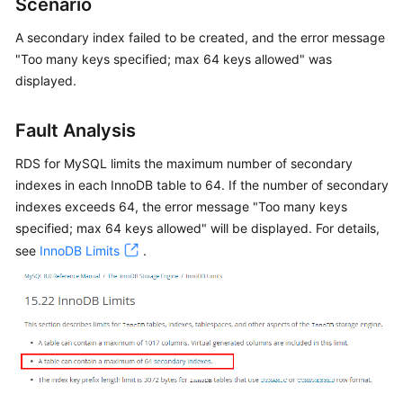
Scenario
A secondary index failed to be created, and the error message
Kernels
"Too many keys specified; max 64 keys allowed" was
displayed.
User
Guide
Fault Analysis
Best
Practices
RDS for MySQL limits the maximum number of secondary
indexes in each InnoDB table to 64. If the number of secondary
Performance
indexes exceeds 64, the error message "Too many keys
White
specified; max 64 keys allowed" will be displayed. For details,
Paper
see
InnoDB Limits
.
API
Reference
SDK
Reference