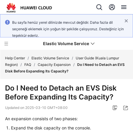
Bu sayfa henüz yerel dilinizde mevcut değildir. Daha fazla dil
seçeneği eklemek için yoğun bir şekilde çalışıyoruz. Desteğiniz için
teşekkür ederiz.
Elastic Volume Service
Help Center
/
Elastic Volume Service
/
User Guide (Kuala Lumpur
Region)
/
FAQ
/
Capacity Expansion
/
Do I Need to Detach an EVS
Disk Before Expanding Its Capacity?
What's
New
Do I Need to Detach an EVS Disk
Before Expanding Its Capacity?
Service
Overview
Updated on
2025-03-10 GMT+08:00
Getting
An expansion consists of two phases:
Started
Expand the disk capacity on the console.