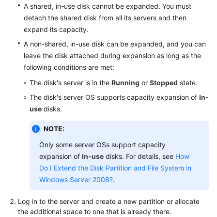
A shared, in-use disk cannot be expanded. You must
User
Guide
detach the shared disk from all its servers and then
expand its capacity.
Best
A non-shared, in-use disk can be expanded, and you can
Practices
leave the disk attached during expansion as long as the
following conditions are met:
API
The disk's server is in the
Running
or
Stopped
state.
Reference
The disk's server OS supports capacity expansion of
In-
SDK
use
disks.
Reference
NOTE:
FAQs
Only some server OSs support capacity
expansion of
In-use
disks. For details, see
How
Videos
Do I Extend the Disk Partition and File System in
Windows Server 2008?
.
Glossary
Log in to the
server
and create a new partition or allocate
More
the additional space to one that is already there.
Documents