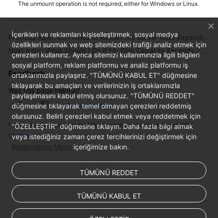
The unmount operation is not required, either for Windows or Linux.
General
İçerikleri ve reklamları kişiselleştirmek, sosyal medya
Previous topic: Do I Need to Restart the Server After Expanding the Disk Capacity?
Reference
özellikleri sunmak ve web sitemizdeki trafiği analiz etmek için
Next topic: What Should I Do If My Disk Capacity Exceeds 2 TiB After Expansion?
çerezleri kullanırız. Ayrıca sitemizi kullanımınızla ilgili bilgileri
Glossary
sosyal platform, reklam platformu ve analiz platformu iş
Feedback
ortaklarımızla paylaşırız. "TÜMÜNÜ KABUL ET" düğmesine
tıklayarak bu amaçları ve verilerinizin iş ortaklarımızla
Shared
Was this page helpful?
paylaşılmasını kabul etmiş olursunuz. "TÜMÜNÜ REDDET"
Responsibilities
düğmesine tıklayarak temel olmayan çerezleri reddetmiş
Provide feedback
olursunuz. Belirli çerezleri kabul etmek veya reddetmek için
Service
For any further questions, feel free to contact us through the chatbot.
"ÖZELLEŞTİR" düğmesine tıklayın. Daha fazla bilgi almak
Level
Chatbot
veya istediğiniz zaman çerez tercihlerinizi değiştirmek için
Agreement
Bilgilendirme Metni
içeriğimize bakın.
White
TÜMÜNÜ REDDET
Papers
Endpoints
TÜMÜNÜ KABUL ET
Permissions