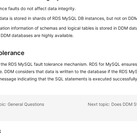
ce faults do not affect data integrity.
data is stored in shards of RDS MySQL DB instances, but not on DD
ation information of schemas and logical tables is stored in DDM da
DDM databases are highly available.
Tolerance
the RDS MySQL fault tolerance mechanism. RDS for MySQL ensures th
e. DDM considers that data is written to the database if the RDS M
message indicating that the SQL statements is executed successfully
pic: General Questions
k