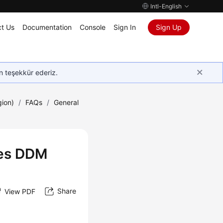
Intl-English
t Us
Documentation
Console
Sign In
Sign Up
in teşekkür ederiz.
gion)
/
FAQs
/
General
oes DDM
Share
View PDF