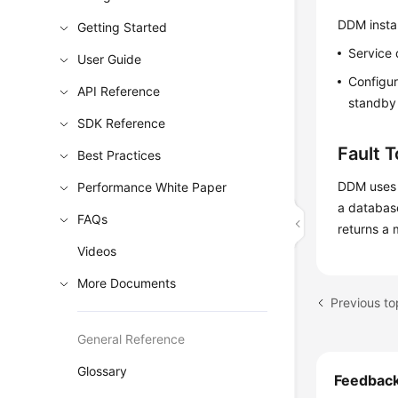
DDM instan
Getting Started
Service 
User Guide
Configur
API Reference
standby 
SDK Reference
Fault 
Best Practices
DDM uses 
Performance White Paper
a databas
FAQs
returns a 
Videos
More Documents
Previous to
General Reference
Glossary
Feedbac