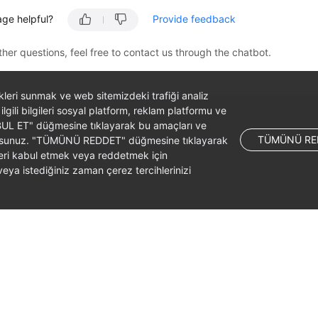
age helpful?
Provide feedback
ther questions, feel free to contact us through the chatbot.
likleri sunmak ve web sitemizdeki trafiği analiz
 ilgili bilgileri sosyal platform, reklam platformu ve
ABUL ET" düğmesine tıklayarak bu amaçları ve
TÜMÜNÜ RE
ş olursunuz. "TÜMÜNÜ REDDET" düğmesine tıklayarak
leri kabul etmek veya reddetmek için
ya istediğiniz zaman çerez tercihlerinizi
liates. All rights reserved.