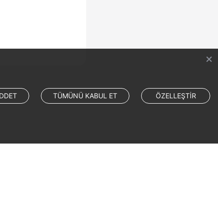
DDET
TÜMÜNÜ KABUL ET
ÖZELLEŞTİR
Site Terms
Privacy Statement