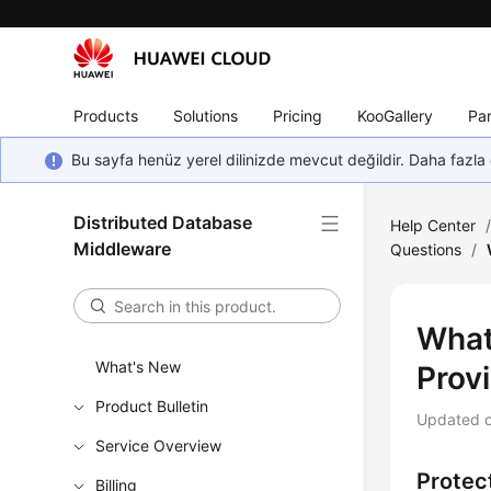
Products
Solutions
Pricing
KooGallery
Par
Bu sayfa henüz yerel dilinizde mevcut değildir. Daha fazla 
Distributed Database
Help Center
Middleware
Questions
/
What
What's New
Prov
Product Bulletin
Updated 
Service Overview
Protect
Billing