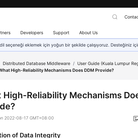
Contac
tners
Developers
Support
About Us
dil seçeneği eklemek için yoğun bir şekilde çalışıyoruz. Desteğiniz iç
/
Distributed Database Middleware
/
User Guide (Kuala Lumpur Re
What High-Reliability Mechanisms Does DDM Provide?
 High-Reliability Mechanisms D
ide?
on
2022-08-17 GMT+08:00
ion of Data Integrity