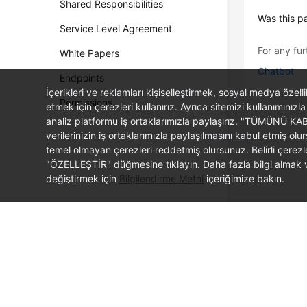
Shared Responsibilities
Was this p
Service Level Agreement
For any fur
White Papers
Chatbot
Endpoints
İçerikleri ve reklamları kişiselleştirmek, sosyal medya özel
Permissions
etmek için çerezleri kullanırız. Ayrıca sitemizi kullanımınızla
analiz platformu iş ortaklarımızla paylaşırız. "TÜMÜNÜ K
verilerinizin iş ortaklarımızla paylaşılmasını kabul etmi
temel olmayan çerezleri reddetmiş olursunuz. Belirli çerez
"ÖZELLEŞTİR" düğmesine tıklayın. Daha fazla bilgi almak ve
değiştirmek için
Bilgilendirme Metni
içeriğimize bakın.
© 2026, Huawei Cloud Computing Technologies Co., Ltd. and/or its affi