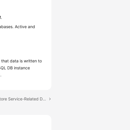
M.
tabases. Active and
at data is written to
ySQL DB instance
.
Next topic: Does DDM Store Service-Related Data?