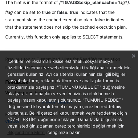
The hint is in the format of
/*!GAUSS:skip_plancache=
flag
*/
.
Billing
flag
can be set to
true
or
false
.
true
indicates that the
Getting
statement skips the cached execution plan.
false
indicates
Started
that the statement does not skip the cached execution plan.
Currently, this function only applies to SELECT statements.
User
Guide
Previous topic: Customized Hints for Read/Write Isolation
API
İçerikleri ve reklamları kişiselleştirmek, sosyal medya
Next topic: Global Sequence
Reference
özellikleri sunmak ve web sitemizdeki trafiği analiz etmek için
çerezleri kullanırız. Ayrıca sitemizi kullanımınızla ilgili bilgileri
sosyal platform, reklam platformu ve analiz platformu iş
Feedback
SDK
ortaklarımızla paylaşırız. "TÜMÜNÜ KABUL ET" düğmesine
Reference
Was this page helpful?
tıklayarak bu amaçları ve verilerinizin iş ortaklarımızla
paylaşılmasını kabul etmiş olursunuz. "TÜMÜNÜ REDDET"
Best
Provide feedback
düğmesine tıklayarak temel olmayan çerezleri reddetmiş
Practices
olursunuz. Belirli çerezleri kabul etmek veya reddetmek için
For any further questions, feel free to contact us through the chatbot.
"ÖZELLEŞTİR" düğmesine tıklayın. Daha fazla bilgi almak
Chatbot
Performance
veya istediğiniz zaman çerez tercihlerinizi değiştirmek için
White
Bilgilendirme Metni
içeriğimize bakın.
Paper