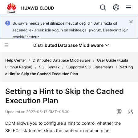
Bu sayfa henüz yerel dilinizde mevcut değildir. Daha fazla dil
seçeneği eklemek için yoğun bir şekilde çalışıyoruz. Desteğiniz için
teşekkür ederiz.
Distributed Database Middleware
Help Center
/
Distributed Database Middleware
/
User Guide (Kuala
Lumpur Region)
/
SQL Syntax
/
Supported SQL Statements
/
Setting
a Hint to Skip the Cached Execution Plan
What's
New
Setting a Hint to Skip the Cached
Execution Plan
Product
Bulletin
Updated on
2022-08-17 GMT+08:00
Service
DDM allows you to configure a hint to control whether the
Overview
SELECT statement skips the cached execution plan.