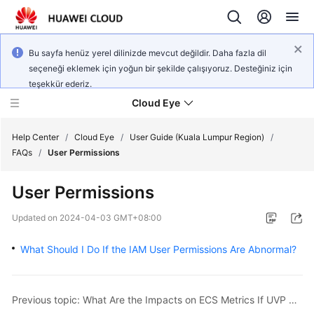
Bu sayfa henüz yerel dilinizde mevcut değildir. Daha fazla dil
seçeneği eklemek için yoğun bir şekilde çalışıyoruz. Desteğiniz için
teşekkür ederiz.
Cloud Eye
Help Center
/
Cloud Eye
/
User Guide (Kuala Lumpur Region)
/
FAQs
/
User Permissions
What's
User Permissions
New
Updated on
2024-04-03 GMT+08:00
Service
Overview
What Should I Do If the IAM User Permissions Are Abnormal?
Getting
Started
Previous topic: What Are the Impacts on ECS Metrics If UVP VMTools Is Not Installed on ECSs?