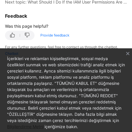
Next topic: What Should I Do If the IAM User Permissions Are Abnormal?
User
Guide
Feedback
Best
Was this page helpful?
Practices
Provide feedback
API
For any further questions, feel free to contact us through the chatbot.
Reference
Chatbot
İçerikleri ve reklamları kişiselleştirmek, sosyal medya
SDK
özellikleri sunmak ve web sitemizdeki trafiği analiz etmek için
çerezleri kullanırız. Ayrıca sitemizi kullanımınızla ilgili bilgileri
Reference
sosyal platform, reklam platformu ve analiz platformu iş
ortaklarımızla paylaşırız. "TÜMÜNÜ KABUL ET" düğmesine
FAQs
tıklayarak bu amaçları ve verilerinizin iş ortaklarımızla
paylaşılmasını kabul etmiş olursunuz. "TÜMÜNÜ REDDET"
Videos
düğmesine tıklayarak temel olmayan çerezleri reddetmiş
olursunuz. Belirli çerezleri kabul etmek veya reddetmek için
More
"ÖZELLEŞTİR" düğmesine tıklayın. Daha fazla bilgi almak
Documents
veya istediğiniz zaman çerez tercihlerinizi değiştirmek için
Bilgilendirme Metni
içeriğimize bakın.