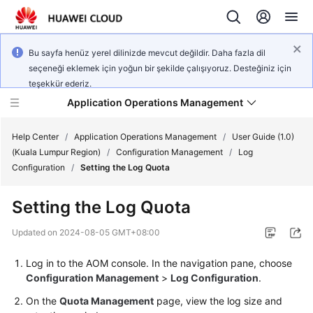
Bu sayfa henüz yerel dilinizde mevcut değildir. Daha fazla dil
seçeneği eklemek için yoğun bir şekilde çalışıyoruz. Desteğiniz için
teşekkür ederiz.
Application Operations Management
Help Center
/
Application Operations Management
/
User Guide (1.0)
(Kuala Lumpur Region)
/
Configuration Management
/
Log
Configuration
/
Setting the Log Quota
What's
New
Setting the Log Quota
Service
Updated on
2024-08-05 GMT+08:00
Overview
Log in to the AOM console. In the navigation pane, choose
Billing
Configuration Management
>
Log Configuration
.
On the
Quota Management
page, view the log size and
Getting