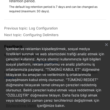
retention period.
Started
The default log retention period is 7 days and can be changed as
required (maximum: 30 days).
User
Guide
Previous topic: Log Configuration
Best
Next topic: Configuring Delimiters
Practices
Feedback
API
İçerikleri ve reklamları kişiselleştirmek, sosyal medya
Reference
özellikleri sunmak ve web sitemizdeki trafiği analiz etmek için
Was this page helpful?
çerezleri kullanırız. Ayrıca sitemizi kullanımınızla ilgili bilgileri
Provide feedback
sosyal platform, reklam platformu ve analiz platformu iş
SDK
ortaklarımızla paylaşırız. "TÜMÜNÜ KABUL ET" düğmesine
Reference
For any further questions, feel free to contact us through the chatbot.
tıklayarak bu amaçları ve verilerinizin iş ortaklarımızla
Chatbot
paylaşılmasını kabul etmiş olursunuz. "TÜMÜNÜ REDDET"
FAQs
düğmesine tıklayarak temel olmayan çerezleri reddetmiş
olursunuz. Belirli çerezleri kabul etmek veya reddetmek için
Videos
"ÖZELLEŞTİR" düğmesine tıklayın. Daha fazla bilgi almak
veya istediğiniz zaman çerez tercihlerinizi değiştirmek için
AOM
Bilgilendirme Metni
içeriğimize bakın.
1.0