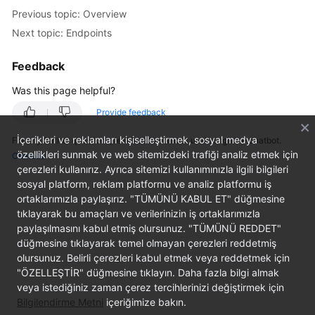
User
Previous topic: Overview
Guide
Next topic: Endpoints
Best
Feedback
Practices
Was this page helpful?
API
Provide feedback
Reference
İçerikleri ve reklamları kişiselleştirmek, sosyal medya
For any further questions, feel free to contact us through the chatbot.
SDK
özellikleri sunmak ve web sitemizdeki trafiği analiz etmek için
Chatbot
çerezleri kullanırız. Ayrıca sitemizi kullanımınızla ilgili bilgileri
Reference
sosyal platform, reklam platformu ve analiz platformu iş
ortaklarımızla paylaşırız. "TÜMÜNÜ KABUL ET" düğmesine
FAQs
tıklayarak bu amaçları ve verilerinizin iş ortaklarımızla
paylaşılmasını kabul etmiş olursunuz. "TÜMÜNÜ REDDET"
Videos
düğmesine tıklayarak temel olmayan çerezleri reddetmiş
olursunuz. Belirli çerezleri kabul etmek veya reddetmek için
Glossary
"ÖZELLEŞTİR" düğmesine tıklayın. Daha fazla bilgi almak
veya istediğiniz zaman çerez tercihlerinizi değiştirmek için
More
Bilgilendirme Metni
içeriğimize bakın.
Documents