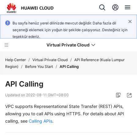
Bu sayfa henüz yerel dilinizde mevcut değildir. Daha fazla dil
seçeneği eklemek için yoğun bir şekilde çalışıyoruz. Desteğiniz için
teşekkür ederiz.
Virtual Private Cloud
Help Center
/
Virtual Private Cloud
/
API Reference (Kuala Lumpur
Region)
/
Before You Start
/
API Calling
What's
API Calling
New
Updated on
2022-08-11 GMT+08:00
Service
VPC supports Representational State Transfer (REST) APIs,
Overview
allowing you to call APIs using HTTPS. For details about API
Getting
calling, see
Calling APIs
.
Started