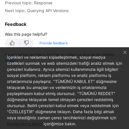
Previous topic: Response
Next topic: Querying API Versions
Kernels
Feedback
User
Guide
Was this page helpful?
Provide feedback
Best
Practices
For any further questions, feel free to contact us through the chatbot.
İçerikleri ve reklamları kişiselleştirmek, sosyal medya
Chatbot
özellikleri sunmak ve web sitemizdeki trafiği analiz etmek için
Performance
çerezleri kullanırız. Ayrıca sitemizi kullanımınızla ilgili bilgileri
White
sosyal platform, reklam platformu ve analiz platformu iş
Paper
ortaklarımızla paylaşırız. "TÜMÜNÜ KABUL ET" düğmesine
tıklayarak bu amaçları ve verilerinizin iş ortaklarımızla
API
paylaşılmasını kabul etmiş olursunuz. "TÜMÜNÜ REDDET"
Reference
düğmesine tıklayarak temel olmayan çerezleri reddetmiş
olursunuz. Belirli çerezleri kabul etmek veya reddetmek için
SDK
"ÖZELLEŞTİR" düğmesine tıklayın. Daha fazla bilgi almak
Reference
veya istediğiniz zaman çerez tercihlerinizi değiştirmek için
Bilgilendirme Metni
içeriğimize bakın.