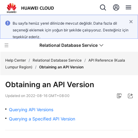
Bu sayfa henüz yerel dilinizde mevcut değildir. Daha fazla dil
seçeneği eklemek için yoğun bir şekilde çalışıyoruz. Desteğiniz için
teşekkür ederiz.
Relational Database Service
Help Center
/
Relational Database Service
/
API Reference (Kuala
Lumpur Region)
/
Obtaining an API Version
Obtaining an API Version
Service
Updated on
2022-08-16 GMT+08:00
Overview
Querying API Versions
Billing
Querying a Specified API Version
Getting
Started