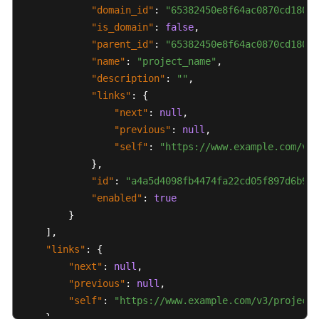
FAQs
"domain_id"
:
"65382450e8f64ac0870cd180d1
"is_domain"
:
false
,
Troubleshooting
"parent_id"
:
"65382450e8f64ac0870cd180d1
"name"
:
"project_name"
,
Videos
"description"
:
""
,
"links"
:
{
Glossary
"next"
:
null
,
"previous"
:
null
,
More
"self"
:
"https://www.example.com/v3/
Documents
}
,
"id"
:
"a4a5d4098fb4474fa22cd05f897d6b99"
General
"enabled"
:
true
Reference
}
]
,
Glossary
"links"
:
{
"next"
:
null
,
Shared
"previous"
:
null
,
Responsibilities
"self"
:
"https://www.example.com/v3/projects
}