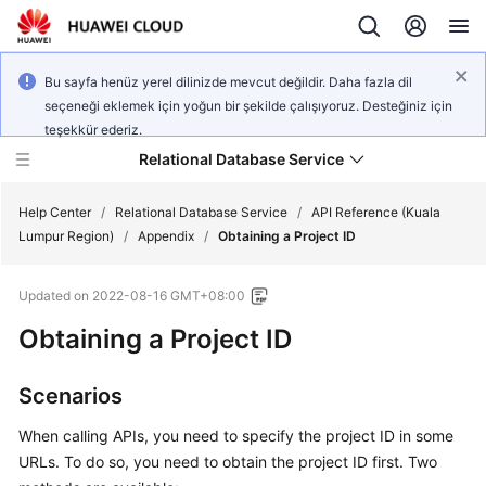
Bu sayfa henüz yerel dilinizde mevcut değildir. Daha fazla dil
seçeneği eklemek için yoğun bir şekilde çalışıyoruz. Desteğiniz için
teşekkür ederiz.
Relational Database Service
Help Center
/
Relational Database Service
/
API Reference (Kuala
Lumpur Region)
/
Appendix
/
Obtaining a Project ID
Updated on
2022-08-16 GMT+08:00
Obtaining a Project ID
Service
Overview
Scenarios
Billing
When calling APIs, you need to specify the project ID in some
Getting
URLs. To do so, you need to obtain the project ID first. Two
Started