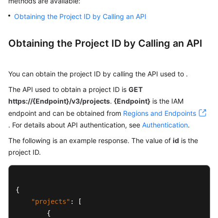
methods are available:
Obtaining the Project ID by Calling an API
Kernels
Obtaining the Project ID by Calling an API
User
Guide
You can obtain the project ID by calling the API used to .
Best
Practices
The API used to obtain a project ID is
GET
https://{Endpoint}/v3/projects
.
{Endpoint}
is the IAM
Performance
endpoint and can be obtained from
Regions and Endpoints
White
. For details about API authentication, see
Authentication
.
Paper
The following is an example response. The value of
id
is the
project ID.
API
Reference
SDK
{
Reference
"projects"
:
[
{