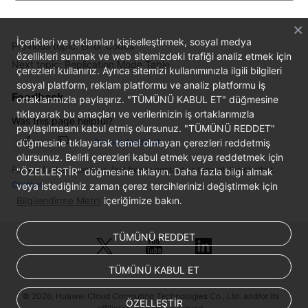
Service
}
Level
Agreement
İçerikleri ve reklamları kişiselleştirmek, sosyal medya
Previous topic: Error Codes
özellikleri sunmak ve web sitemizdeki trafiği analiz etmek için
Next topic: Replication Mode Table
White
çerezleri kullanırız. Ayrıca sitemizi kullanımınızla ilgili bilgileri
Papers
sosyal platform, reklam platformu ve analiz platformu iş
Feedback
ortaklarımızla paylaşırız. "TÜMÜNÜ KABUL ET" düğmesine
tıklayarak bu amaçları ve verilerinizin iş ortaklarımızla
Endpoints
Was this page helpful?
paylaşılmasını kabul etmiş olursunuz. "TÜMÜNÜ REDDET"
düğmesine tıklayarak temel olmayan çerezleri reddetmiş
Provide feedback
Permissions
olursunuz. Belirli çerezleri kabul etmek veya reddetmek için
For any further questions, feel free to contact us through the chatbot.
"ÖZELLEŞTİR" düğmesine tıklayın. Daha fazla bilgi almak
Chatbot
veya istediğiniz zaman çerez tercihlerinizi değiştirmek için
Bilgilendirme Metni
içeriğimize bakın.
TÜMÜNÜ REDDET
TÜMÜNÜ KABUL ET
© 2026, Huawei Cloud Computing Technologies Co., Ltd. and/or its
ÖZELLEŞTİR