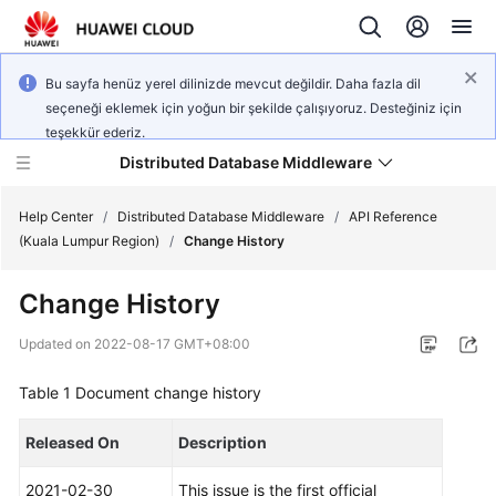
Bu sayfa henüz yerel dilinizde mevcut değildir. Daha fazla dil
seçeneği eklemek için yoğun bir şekilde çalışıyoruz. Desteğiniz için
teşekkür ederiz.
Distributed Database Middleware
Help Center
/
Distributed Database Middleware
/
API Reference
(Kuala Lumpur Region)
/
Change History
What's
Change History
New
Updated on
2022-08-17 GMT+08:00
Product
Bulletin
Table 1
Document change history
Service
Released On
Description
Overview
2021-02-30
This issue is the first official