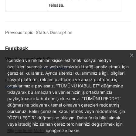
Billing
release.
Getting
Started
Previous topic: Status Description
User
Guide
Feedback
Was this page helpful?
API
İçerikleri ve reklamları kişiselleştirmek, sosyal medya
Reference
özellikleri sunmak ve web sitemizdeki trafiği analiz etmek için
Provide feedback
çerezleri kullanırız. Ayrıca sitemizi kullanımınızla ilgili bilgileri
sosyal platform, reklam platformu ve analiz platformu iş
SDK
For any further questions, feel free to contact us through the chatbot.
ortaklarımızla paylaşırız. "TÜMÜNÜ KABUL ET" düğmesine
Reference
Chatbot
tıklayarak bu amaçları ve verilerinizin iş ortaklarımızla
paylaşılmasını kabul etmiş olursunuz. "TÜMÜNÜ REDDET"
Best
düğmesine tıklayarak temel olmayan çerezleri reddetmiş
Practices
olursunuz. Belirli çerezleri kabul etmek veya reddetmek için
"ÖZELLEŞTİR" düğmesine tıklayın. Daha fazla bilgi almak
Performance
veya istediğiniz zaman çerez tercihlerinizi değiştirmek için
White
Bilgilendirme Metni
içeriğimize bakın.
Paper