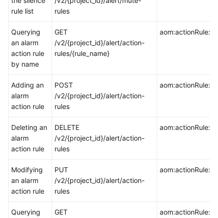
the silence
/v2/{project_id}/alert/mute-
rule list
rules
Endpoints
Querying
GET
aom:actionRule:ge
an alarm
/v2/{project_id}/alert/action-
Permissions
action rule
rules/{rule_name}
by name
Adding an
POST
aom:actionRule:cr
alarm
/v2/{project_id}/alert/action-
action rule
rules
Deleting an
DELETE
aom:actionRule:de
alarm
/v2/{project_id}/alert/action-
action rule
rules
Modifying
PUT
aom:actionRule:u
an alarm
/v2/{project_id}/alert/action-
action rule
rules
Querying
GET
aom:actionRule:lis