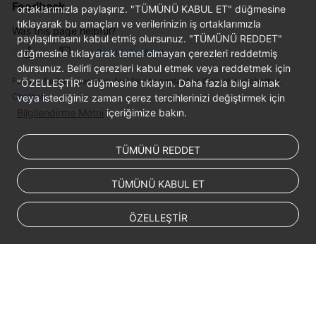
Feedback
ortaklarımızla paylaşırız. "TÜMÜNÜ KABUL ET" düğmesine
tıklayarak bu amaçları ve verilerinizin iş ortaklarımızla
Was this page helpful?
paylaşılmasını kabul etmiş olursunuz. "TÜMÜNÜ REDDET"
düğmesine tıklayarak temel olmayan çerezleri reddetmiş
Provide feedback
olursunuz. Belirli çerezleri kabul etmek veya reddetmek için
For any further questions, feel free to contact us through the chatbot.
"ÖZELLEŞTİR" düğmesine tıklayın. Daha fazla bilgi almak
Chatbot
veya istediğiniz zaman çerez tercihlerinizi değiştirmek için
Bilgilendirme Metni
içeriğimize bakın.
TÜMÜNÜ REDDET
TÜMÜNÜ KABUL ET
ÖZELLEŞTİR