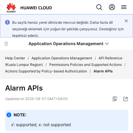
Bu sayfa henüz yerel dilinizde mevcut değildir. Daha fazla dil
seçeneği eklemek için yoğun bir şekilde çalışıyoruz. Desteğiniz için
teşekkür ederiz.
Application Operations Management
Help Center
/
Application Operations Management
/
API Reference
(Kuala Lumpur Region)
/
Permissions Policies and Supported Actions
/
Actions Supported by Policy-based Authorization
/
Alarm APIs
What's
New
Alarm APIs
Service
Updated on
2025-08-07 GMT+08:00
Overview
NOTE:
Billing
√: supported; x: not supported
Getting