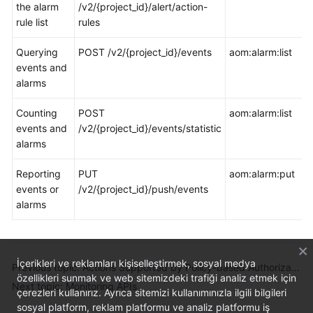
the alarm
/v2/{project_id}/alert/action-
rule list
rules
Querying
POST /v2/{project_id}/events
aom:alarm:list
events and
alarms
Counting
POST
aom:alarm:list
events and
/v2/{project_id}/events/statistic
alarms
Reporting
PUT
aom:alarm:put
events or
/v2/{project_id}/push/events
alarms
İçerikleri ve reklamları kişiselleştirmek, sosyal medya
Previous topic: Actions Supported by Policy-based Authorization
özellikleri sunmak ve web sitemizdeki trafiği analiz etmek için
Next topic: Monitoring APIs
çerezleri kullanırız. Ayrıca sitemizi kullanımınızla ilgili bilgileri
sosyal platform, reklam platformu ve analiz platformu iş