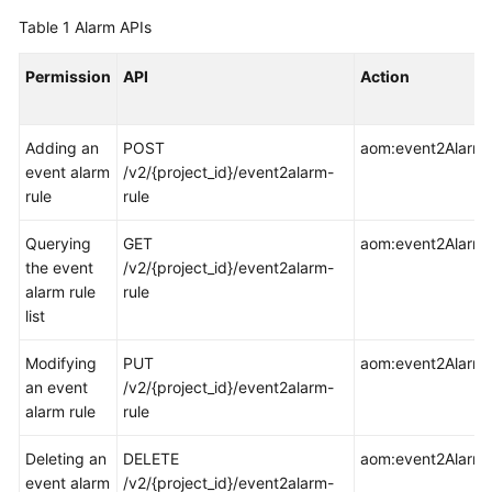
Started
Table 1
Alarm APIs
User
Permission
API
Action
Guide
Best
Adding an
POST
aom:event2AlarmR
Practices
event alarm
/v2/{project_id}/event2alarm-
rule
rule
API
Reference
Querying
GET
aom:event2AlarmRu
the event
/v2/{project_id}/event2alarm-
SDK
alarm rule
rule
Reference
list
Modifying
PUT
aom:event2AlarmR
FAQs
an event
/v2/{project_id}/event2alarm-
alarm rule
rule
Videos
Deleting an
DELETE
aom:event2AlarmR
AOM
event alarm
/v2/{project_id}/event2alarm-
1.0