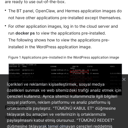
are ready to use out-of-the-box.
Started
The BT panel, OpenClaw, and Hermes application images do
not have other applications pre-installed except themselves.
User
Guide
For other application images, log in to the cloud server and
run
docker ps
to view the applications pre-installed.
Best
The following shows how to view the applications pre-
Practices
installed in the WordPress application image.
Figure 1
Applications pre-installed in the WordPress application image
API
Reference
FAQs
İçerikleri ve reklamları kişiselleştirmek, sosyal medya
özellikleri sunmak ve web sitemizdeki trafiği analiz etmek için
Videos
çerezleri kullanırız. Ayrıca sitemizi kullanımınızla ilgili bilgileri
sosyal platform, reklam platformu ve analiz platformu iş
Feedback
ortaklarımızla paylaşırız. "TÜMÜNÜ KABUL ET" düğmesine
General
tıklayarak bu amaçları ve verilerinizin iş ortaklarımızla
Reference
Was this page helpful?
paylaşılmasını kabul etmiş olursunuz. "TÜMÜNÜ REDDET"
düğmesine tıklayarak temel olmayan çerezleri reddetmiş
Provide feedback
Glossary