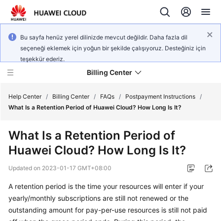
Bu sayfa henüz yerel dilinizde mevcut değildir. Daha fazla dil
seçeneği eklemek için yoğun bir şekilde çalışıyoruz. Desteğiniz için
teşekkür ederiz.
Billing Center
Help Center
/
Billing Center
/
FAQs
/
Postpayment Instructions
/
What Is a Retention Period of Huawei Cloud? How Long Is It?
What's
What Is a Retention Period of
New
Huawei Cloud? How Long Is It?
User
Updated on
2023-01-17 GMT+08:00
Guide
A retention period is the time your resources will enter if your
Best
yearly/monthly subscriptions are still not renewed or the
Practices
outstanding amount for pay-per-use resources is still not paid