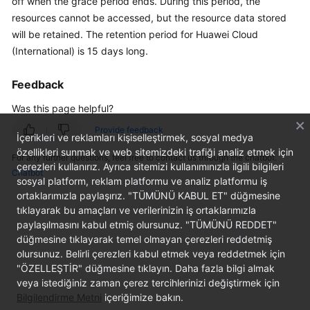
off when the grace period ends. During this period, the
API
resources cannot be accessed, but the resource data stored
Reference
will be retained. The retention period for Huawei Cloud
(International) is 15 days long.
FAQs
Feedback
General
Was this page helpful?
Reference
Provide feedback
İçerikleri ve reklamları kişiselleştirmek, sosyal medya
Glossary
özellikleri sunmak ve web sitemizdeki trafiği analiz etmek için
For any further questions, feel free to contact us through the chatbot.
çerezleri kullanırız. Ayrıca sitemizi kullanımınızla ilgili bilgileri
Chatbot
Shared
sosyal platform, reklam platformu ve analiz platformu iş
Responsibilities
ortaklarımızla paylaşırız. "TÜMÜNÜ KABUL ET" düğmesine
tıklayarak bu amaçları ve verilerinizin iş ortaklarımızla
paylaşılmasını kabul etmiş olursunuz. "TÜMÜNÜ REDDET"
Service
düğmesine tıklayarak temel olmayan çerezleri reddetmiş
Level
olursunuz. Belirli çerezleri kabul etmek veya reddetmek için
Agreement
"ÖZELLEŞTİR" düğmesine tıklayın. Daha fazla bilgi almak
veya istediğiniz zaman çerez tercihlerinizi değiştirmek için
White
Bilgilendirme Metni
içeriğimize bakın.
Papers