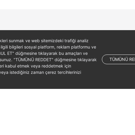
likleri sunmak ve web sitemizdeki trafiği analiz
 ilgili bilgileri sosyal platform, reklam platformu ve
ABUL ET" düğmesine tıklayarak bu amaçları ve
TÜMÜNÜ RE
ş olursunuz. "TÜMÜNÜ REDDET" düğmesine tıklayarak
leri kabul etmek veya reddetmek için
ya istediğiniz zaman çerez tercihlerinizi
liates. All rights reserved.