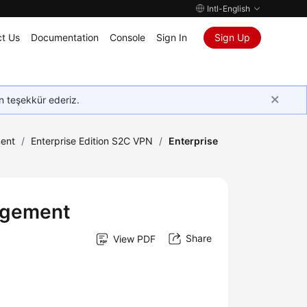
Intl-English
t Us
Documentation
Console
Sign In
Sign Up
in teşekkür ederiz.
ent
/
Enterprise Edition S2C VPN
/
Enterprise
agement
Share
View PDF