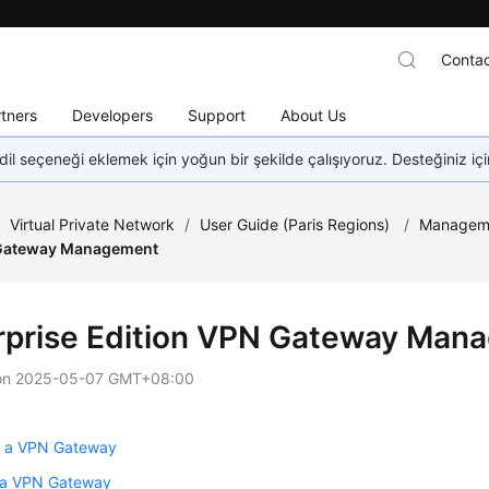
Contac
tners
Developers
Support
About Us
dil seçeneği eklemek için yoğun bir şekilde çalışıyoruz. Desteğiniz iç
/
Virtual Private Network
/
User Guide (Paris Regions)
/
Managem
 Gateway Management
rprise Edition VPN Gateway Man
on
2025-05-07 GMT+08:00
g a VPN Gateway
 a VPN Gateway