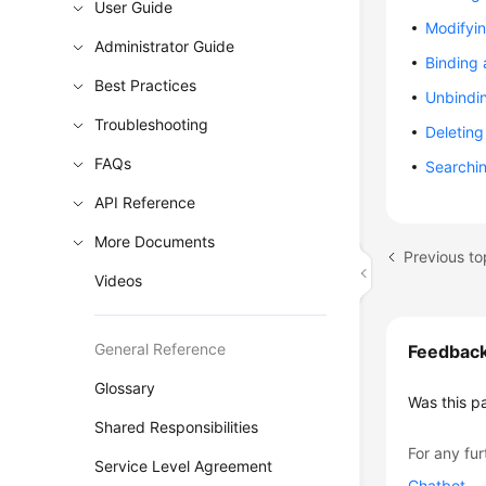
User Guide
Modifyi
Administrator Guide
Binding
Best Practices
Unbindi
Troubleshooting
Deletin
FAQs
Searchi
API Reference
More Documents
Previous to
Videos
General Reference
Feedbac
Glossary
Was this p
Shared Responsibilities
For any fur
Service Level Agreement
Chatbot