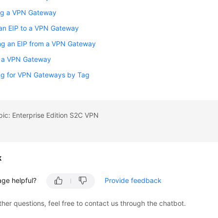
ng a VPN Gateway
 an EIP to a VPN Gateway
ng an EIP from a VPN Gateway
g a VPN Gateway
ng for VPN Gateways by Tag
pic: Enterprise Edition S2C VPN
k
age helpful?
Provide feedback
ther questions, feel free to contact us through the chatbot.