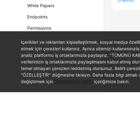
White Papers
Endpoints
Permissions
İçerikleri ve reklamları kişiselleştirmek, sosyal medya özel
etmek için çerezleri kullanırız. Ayrıca sitemizi kullanımınızla
analiz platformu iş ortaklarımızla paylaşırız. "TÜMÜNÜ K
verilerinizin iş ortaklarımızla paylaşılmasını kabul etmi
temel olmayan çerezleri reddetmiş olursunuz. Belirli çerez
"ÖZELLEŞTİR" düğmesine tıklayın. Daha fazla bilgi almak ve
değiştirmek için
Bilgilendirme Metni
içeriğimize bakın.
© 2026, Huawei Cloud Computing Technologies Co., Ltd. and/or its affi