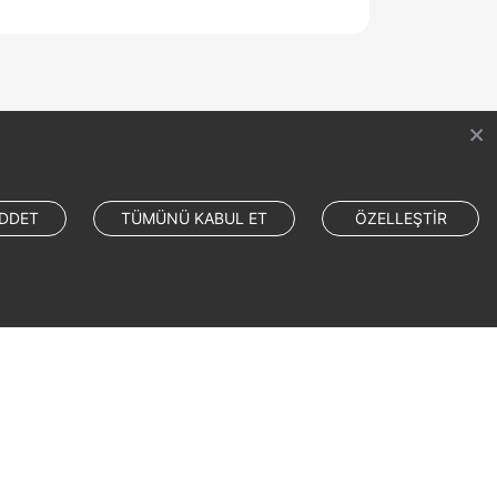
DDET
TÜMÜNÜ KABUL ET
ÖZELLEŞTİR
Site Terms
Privacy Statement