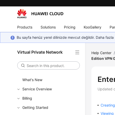
Products
Solutions
Pricing
KooGallery
Par
Bu sayfa henüz yerel dilinizde mevcut değildir. Daha fazla 
Virtual Private Network
Help Center
Edition VPN
Ente
What's New
Service Overview
Updated 
Billing
Creatin
Getting Started
Viewing