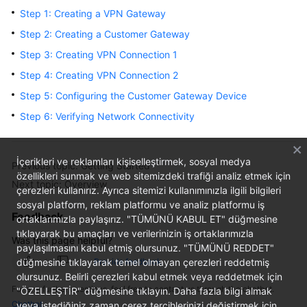
Started
Step 1: Creating a VPN Gateway
Step 2: Creating a Customer Gateway
User
Step 3: Creating VPN Connection 1
Guide
Step 4: Creating VPN Connection 2
Administrator
Step 5: Configuring the Customer Gateway Device
Guide
Step 6: Verifying Network Connectivity
Best
Practices
İçerikleri ve reklamları kişiselleştirmek, sosyal medya
Previous topic: Getting Started
özellikleri sunmak ve web sitemizdeki trafiği analiz etmek için
Troubleshooting
Next topic: Overview
çerezleri kullanırız. Ayrıca sitemizi kullanımınızla ilgili bilgileri
sosyal platform, reklam platformu ve analiz platformu iş
FAQs
Feedback
ortaklarımızla paylaşırız. "TÜMÜNÜ KABUL ET" düğmesine
tıklayarak bu amaçları ve verilerinizin iş ortaklarımızla
Was this page helpful?
API
paylaşılmasını kabul etmiş olursunuz. "TÜMÜNÜ REDDET"
Reference
düğmesine tıklayarak temel olmayan çerezleri reddetmiş
Provide feedback
olursunuz. Belirli çerezleri kabul etmek veya reddetmek için
For any further questions, feel free to contact us through the chatbot.
"ÖZELLEŞTİR" düğmesine tıklayın. Daha fazla bilgi almak
More
Chatbot
veya istediğiniz zaman çerez tercihlerinizi değiştirmek için
Documents