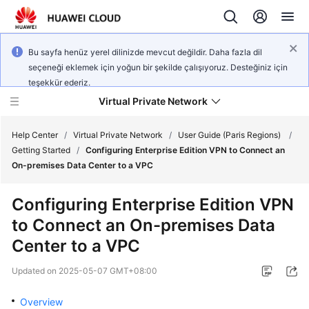
Bu sayfa henüz yerel dilinizde mevcut değildir. Daha fazla dil
seçeneği eklemek için yoğun bir şekilde çalışıyoruz. Desteğiniz için
teşekkür ederiz.
Virtual Private Network
Help Center
/
Virtual Private Network
/
User Guide (Paris Regions)
/
Getting Started
/
Configuring Enterprise Edition VPN to Connect an
On-premises Data Center to a VPC
What's
New
Configuring Enterprise Edition VPN
to Connect an On-premises Data
Service
Overview
Center to a VPC
Updated on
2025-05-07 GMT+08:00
Billing
Overview
Getting