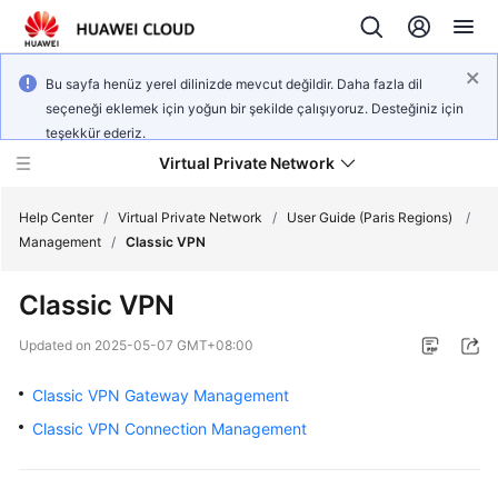
Bu sayfa henüz yerel dilinizde mevcut değildir. Daha fazla dil
seçeneği eklemek için yoğun bir şekilde çalışıyoruz. Desteğiniz için
teşekkür ederiz.
Virtual Private Network
Help Center
/
Virtual Private Network
/
User Guide (Paris Regions)
/
Management
/
Classic VPN
What's
Classic VPN
New
Updated on
2025-05-07 GMT+08:00
Service
Overview
Classic VPN Gateway Management
Classic VPN Connection Management
Billing
Getting