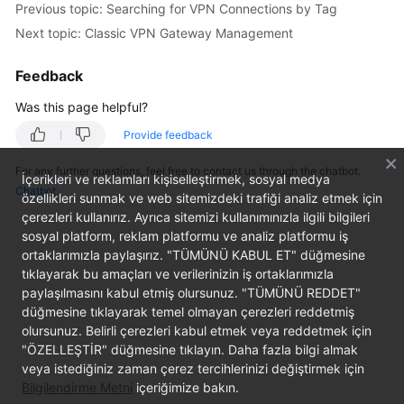
Previous topic: Searching for VPN Connections by Tag
Started
Next topic: Classic VPN Gateway Management
User
Feedback
Guide
Was this page helpful?
Administrator
Guide
Provide feedback
For any further questions, feel free to contact us through the chatbot.
Best
İçerikleri ve reklamları kişiselleştirmek, sosyal medya
Chatbot
Practices
özellikleri sunmak ve web sitemizdeki trafiği analiz etmek için
çerezleri kullanırız. Ayrıca sitemizi kullanımınızla ilgili bilgileri
sosyal platform, reklam platformu ve analiz platformu iş
Troubleshooting
ortaklarımızla paylaşırız. "TÜMÜNÜ KABUL ET" düğmesine
tıklayarak bu amaçları ve verilerinizin iş ortaklarımızla
FAQs
paylaşılmasını kabul etmiş olursunuz. "TÜMÜNÜ REDDET"
düğmesine tıklayarak temel olmayan çerezleri reddetmiş
API
olursunuz. Belirli çerezleri kabul etmek veya reddetmek için
Reference
"ÖZELLEŞTİR" düğmesine tıklayın. Daha fazla bilgi almak
veya istediğiniz zaman çerez tercihlerinizi değiştirmek için
More
Bilgilendirme Metni
içeriğimize bakın.
Documents