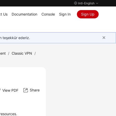
Intl-English
t Us
Documentation
Console
Sign In
Sign Up
in teşekkür ederiz.
ent
/
Classic VPN
/
Share
View PDF
 resources.