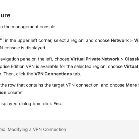
dure
 to the management console.
in the upper left corner, select a region, and choose
Network
>
Vi
 console is displayed.
navigation pane on the left, choose
Virtual Private Network
>
Classi
rprise Edition VPN is available for the selected region, choose
Virtual
c
.
Then, click the
VPN Connections
tab.
 the row that contains the target VPN connection, and choose
More
ion
column.
displayed dialog box, click
Yes
.
pic: Modifying a VPN Connection