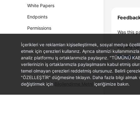
White Papers
Endpoints
Feedbac
Permissions
Was this p
İçerikleri ve reklamları kişiselleştirmek, sosyal medya özel
For any fur
etmek için çerezleri kullanırız. Ayrıca sitemizi kullanımınızla
Chatbot
analiz platformu iş ortaklarımızla paylaşırız. "TÜMÜNÜ K
verilerinizin iş ortaklarımızla paylaşılmasını kabul etmi
temel olmayan çerezleri reddetmiş olursunuz. Belirli çerez
"ÖZELLEŞTİR" düğmesine tıklayın. Daha fazla bilgi almak ve
değiştirmek için
Bilgilendirme Metni
içeriğimize bakın.
© 2026, Huawei Cloud Computing Technologies Co., Ltd. and/or its affi