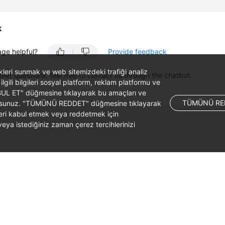
k
age helpful?
Provide feedback
likleri sunmak ve web sitemizdeki trafiği analiz
ther questions, feel free to contact us through the chatbot.
 ilgili bilgileri sosyal platform, reklam platformu ve
ABUL ET" düğmesine tıklayarak bu amaçları ve
TÜMÜNÜ RE
ş olursunuz. "TÜMÜNÜ REDDET" düğmesine tıklayarak
leri kabul etmek veya reddetmek için
ya istediğiniz zaman çerez tercihlerinizi
liates. All rights reserved.