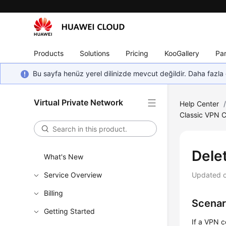
Products
Solutions
Pricing
KooGallery
Par
Bu sayfa henüz yerel dilinizde mevcut değildir. Daha fazla 
Virtual Private Network
Help Center
Classic VPN 
Dele
What's New
Service Overview
Updated 
Billing
Scenar
Getting Started
If a VPN c