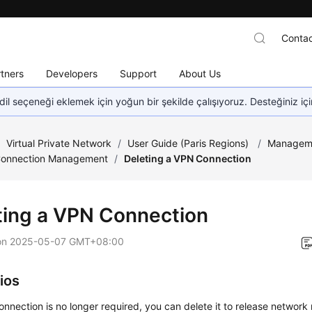
Contac
tners
Developers
Support
About Us
dil seçeneği eklemek için yoğun bir şekilde çalışıyoruz. Desteğiniz iç
/
Virtual Private Network
/
User Guide (Paris Regions)
/
Managem
Connection Management
/
Deleting a VPN Connection
ting a VPN Connection
on
2025-05-07 GMT+08:00
ios
onnection is no longer required, you can delete it to release network