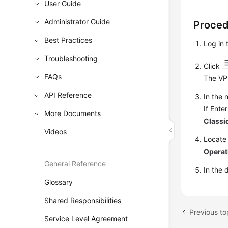
User Guide
Administrator Guide
Proce
Best Practices
Log in
Troubleshooting
Click
FAQs
The VPN
API Reference
In the 
If Ente
More Documents
Classi
Videos
Locate
Operat
General Reference
In the 
Glossary
Shared Responsibilities
Previous to
Service Level Agreement