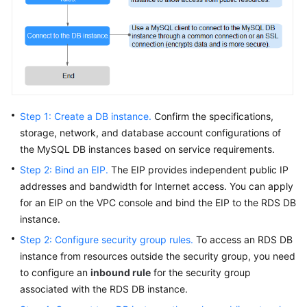
FAQs
Troubleshooting
Videos
Glossary
Step 1: Create a DB instance.
Confirm the specifications,
More
storage, network, and database account configurations of
Documents
the MySQL DB instances based on service requirements.
Step 2: Bind an EIP.
The
EIP
provides independent public IP
addresses and bandwidth for Internet access. You can apply
General
for an
EIP
on the VPC console and bind the
EIP
to the RDS DB
Reference
instance.
Glossary
Step 2: Configure security group rules.
To access an RDS DB
instance from resources outside the security group, you need
Shared
to configure an
inbound rule
for the security group
Responsibilities
associated with the RDS DB instance.