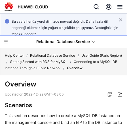
Bu sayfa henüz yerel dilinizde mevcut değildir. Daha fazla dil
seçeneği eklemek için yoğun bir şekilde çalışıyoruz. Desteğiniz için
teşekkür ederiz.
Relational Database Service
Help Center
/
Relational Database Service
/
User Guide (Paris Region)
/
Getting Started with RDS for MySQL
/
Connecting to a MySQL DB
Instance Through a Public Network
/
Overview
Overview
Service
Overview
Updated on
2022-12-22 GMT+08:00
Scenarios
Billing
This section describes how to
create
a MySQL DB instance on
Getting
the management console and bind an
EIP
to the DB instance to
Started