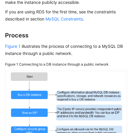
make the instance publicly accessible.
If you are using
RDS
for the first time, see the constraints
Kernels
described in section
MySQL Constraints
.
User
Guide
Process
Figure 1
illustrates the process of connecting to a MySQL DB
Best
instance through a public network.
Practices
Figure 1
Connecting to a DB instance through a public network
Performance
White
Paper
API
Reference
SDK
Reference