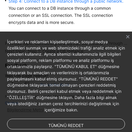
Step 4: Connect to a DB instance through a public network.
Service
You can connect to a DB instance through a common
Level
connection or an SSL connection. The
SSL connection
Agreement
encrypts data
and is more secure.
White
Papers
İçerikleri ve reklamları kişiselleştirmek, sosyal medya
Previous topic: Connecting to a MySQL DB Instance Through a Public Network
özellikleri sunmak ve web sitemizdeki trafiği analiz etmek için
Endpoints
Next topic: Step 1: Create a DB Instance
çerezleri kullanırız. Ayrıca sitemizi kullanımınızla ilgili bilgileri
sosyal platform, reklam platformu ve analiz platformu iş
Permissions
Feedback
ortaklarımızla paylaşırız. "TÜMÜNÜ KABUL ET" düğmesine
tıklayarak bu amaçları ve verilerinizin iş ortaklarımızla
Was this page helpful?
paylaşılmasını kabul etmiş olursunuz. "TÜMÜNÜ REDDET"
Provide feedback
düğmesine tıklayarak temel olmayan çerezleri reddetmiş
olursunuz. Belirli çerezleri kabul etmek veya reddetmek için
For any further questions, feel free to contact us through the chatbot.
"ÖZELLEŞTİR" düğmesine tıklayın. Daha fazla bilgi almak
Chatbot
veya istediğiniz zaman çerez tercihlerinizi değiştirmek için
Bilgilendirme Metni
içeriğimize bakın.
TÜMÜNÜ REDDET