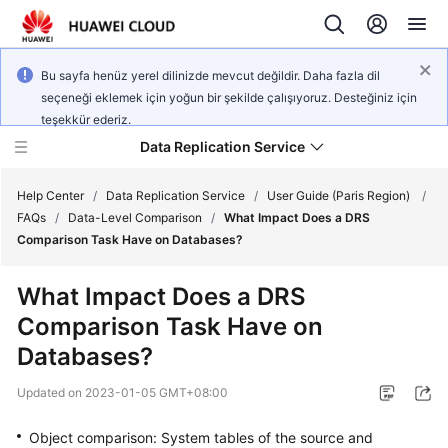
Bu sayfa henüz yerel dilinizde mevcut değildir. Daha fazla dil
seçeneği eklemek için yoğun bir şekilde çalışıyoruz. Desteğiniz için
teşekkür ederiz.
Data Replication Service
Help Center
/
Data Replication Service
/
User Guide (Paris Region)
/
FAQs
/
Data-Level Comparison
/
What Impact Does a DRS
Comparison Task Have on Databases?
What's
New
What Impact Does a DRS
Comparison Task Have on
Service
Overview
Databases?
Updated on
2023-01-05 GMT+08:00
Billing
Object comparison: System tables of the source and
Getting