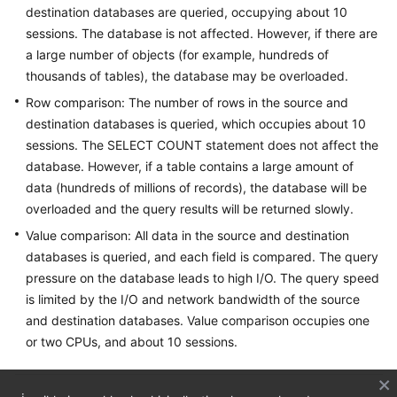
destination databases are queried, occupying about 10
Started
sessions. The database is not affected. However, if there are
User
a large number of objects (for example, hundreds of
Guide
thousands of tables), the database may be overloaded.
Row comparison: The number of rows in the source and
Best
destination databases is queried, which occupies about 10
Practices
sessions. The SELECT COUNT statement does not affect the
database. However, if a table contains a large amount of
Security
data (hundreds of millions of records), the database will be
White
overloaded and the query results will be returned slowly.
Paper
Value comparison: All data in the source and destination
API
databases is queried, and each field is compared. The query
Reference
pressure on the database leads to high I/O. The query speed
is limited by the I/O and network bandwidth of the source
SDK
and destination databases. Value comparison occupies one
Reference
or two CPUs, and about 10 sessions.
FAQs