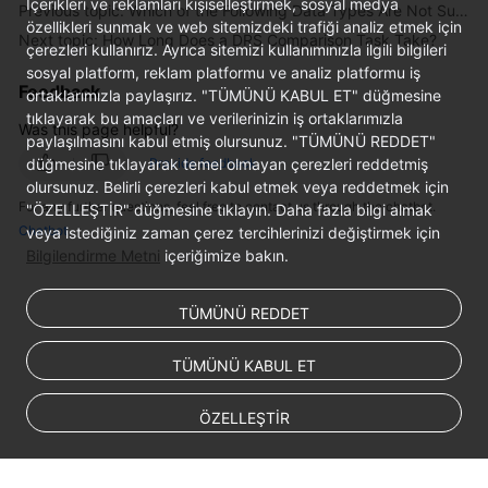
İçerikleri ve reklamları kişiselleştirmek, sosyal medya
Previous topic: Which of the Following Data Types Are Not Supported By Value Comparison?
Troubleshooting
özellikleri sunmak ve web sitemizdeki trafiği analiz etmek için
Next topic: How Long Does a DRS Comparison Task Take?
çerezleri kullanırız. Ayrıca sitemizi kullanımınızla ilgili bilgileri
sosyal platform, reklam platformu ve analiz platformu iş
Videos
Feedback
ortaklarımızla paylaşırız. "TÜMÜNÜ KABUL ET" düğmesine
tıklayarak bu amaçları ve verilerinizin iş ortaklarımızla
More
Was this page helpful?
paylaşılmasını kabul etmiş olursunuz. "TÜMÜNÜ REDDET"
Documents
düğmesine tıklayarak temel olmayan çerezleri reddetmiş
Provide feedback
olursunuz. Belirli çerezleri kabul etmek veya reddetmek için
For any further questions, feel free to contact us through the chatbot.
"ÖZELLEŞTİR" düğmesine tıklayın. Daha fazla bilgi almak
General
Chatbot
veya istediğiniz zaman çerez tercihlerinizi değiştirmek için
Reference
Bilgilendirme Metni
içeriğimize bakın.
Glossary
TÜMÜNÜ REDDET
Shared
Responsibilities
TÜMÜNÜ KABUL ET
Service
ÖZELLEŞTİR
Level
Agreement