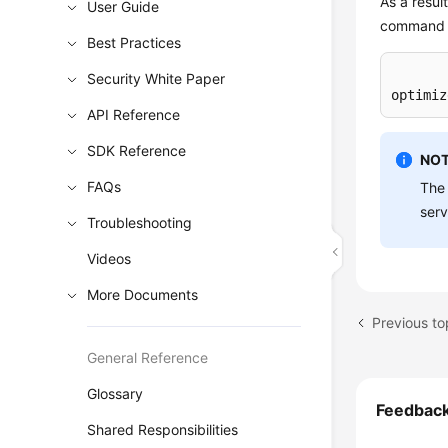
As a resul
User Guide
command i
Best Practices
Security White Paper
optimiz
API Reference
SDK Reference
NOT
FAQs
The
serv
Troubleshooting
Videos
More Documents
General Reference
Glossary
Feedbac
Shared Responsibilities