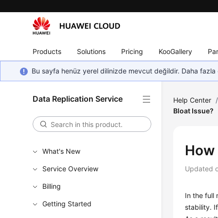
Products
Solutions
Pricing
KooGallery
Par
Bu sayfa henüz yerel dilinizde mevcut değildir. Daha fazla 
Data Replication Service
Help Center
Bloat Issue?
How 
What's New
Service Overview
Updated 
Billing
In the ful
Getting Started
stability.