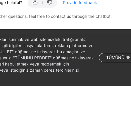
age helpful?
Provide feedback
ther questions, feel free to contact us through the chatbot.
likleri sunmak ve web sitemizdeki trafiği analiz
 ilgili bilgileri sosyal platform, reklam platformu ve
ABUL ET" düğmesine tıklayarak bu amaçları ve
TÜMÜNÜ RE
ş olursunuz. "TÜMÜNÜ REDDET" düğmesine tıklayarak
leri kabul etmek veya reddetmek için
ya istediğiniz zaman çerez tercihlerinizi
liates. All rights reserved.