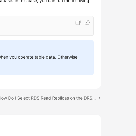
abase. In this case, you can run the following
en you operate table data. Otherwise,
Next topic: How Do I Select RDS Read Replicas on the DRS Console?