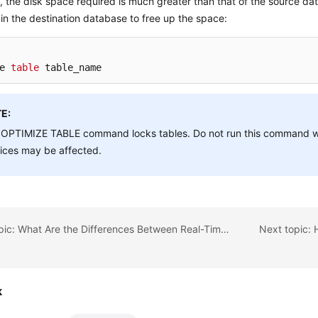
t, the disk space required is much greater than that of the source dat
n the destination database to free up the space:
e 
table
 table_name
E:
 OPTIMIZE TABLE command locks tables. Do not run this command wh
ices may be affected.
Previous topic: What Are the Differences Between Real-Time Migration and Real-Time Synchronization?
k