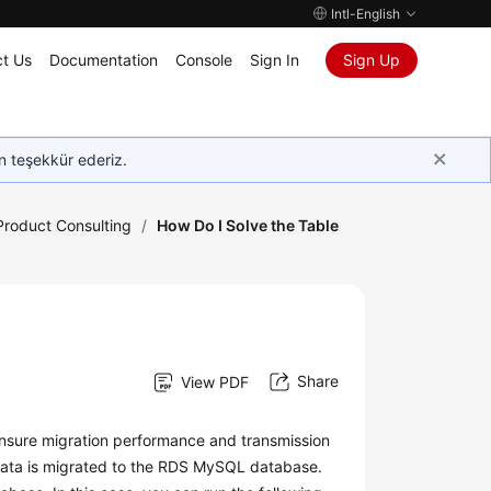
Intl-English
t Us
Documentation
Console
Sign In
Sign Up
in teşekkür ederiz.
Product Consulting
/
How Do I Solve the Table
Share
View PDF
 ensure migration performance and transmission
r data is migrated to the RDS MySQL database.