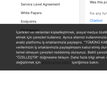
Was this p
Service Level Agreement
White Papers
For any fur
Chatbot
Endpoints
Permissions
İçerikleri ve reklamları kişiselleştirmek, sosyal medya özel
etmek için çerezleri kullanırız. Ayrıca sitemizi kullanımınızla
analiz platformu iş ortaklarımızla paylaşırız. "TÜMÜNÜ K
verilerinizin iş ortaklarımızla paylaşılmasını kabul etmi
temel olmayan çerezleri reddetmiş olursunuz. Belirli çerez
"ÖZELLEŞTİR" düğmesine tıklayın. Daha fazla bilgi almak ve
değiştirmek için
Bilgilendirme Metni
içeriğimize bakın.
© 2026, Huawei Cloud Computing Technologies Co., Ltd. and/or its affi