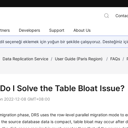
Contac
tners
Developers
Support
About Us
dil seçeneği eklemek için yoğun bir şekilde çalışıyoruz. Desteğiniz iç
/
Data Replication Service
/
User Guide (Paris Region)
/
FAQs
/
Do I Solve the Table Bloat Issue?
on
2022-12-08 GMT+08:00
l migration phase, DRS uses the row-level parallel migration mode to
 If the source database data is compact, table bloat may occur afte