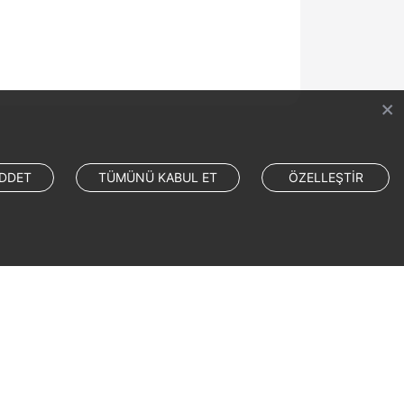
DDET
TÜMÜNÜ KABUL ET
ÖZELLEŞTİR
Site Terms
Privacy Statement