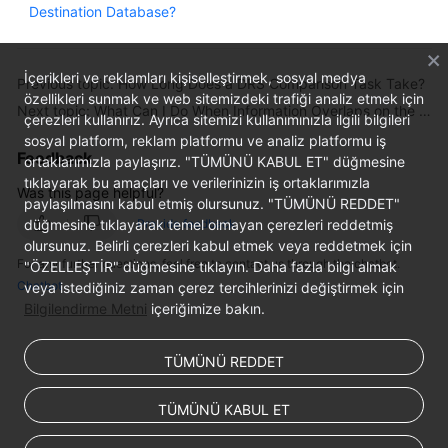
Destination Database?
Troubleshooting
Videos
İçerikleri ve reklamları kişiselleştirmek, sosyal medya
Previous topic: How Long Does a DRS Comparison Task Take?
özellikleri sunmak ve web sitemizdeki trafiği analiz etmek için
Next topic: What Can I Do When Information Overlaps on the DRS Console?
More
çerezleri kullanırız. Ayrıca sitemizi kullanımınızla ilgili bilgileri
Documents
sosyal platform, reklam platformu ve analiz platformu iş
Feedback
ortaklarımızla paylaşırız. "TÜMÜNÜ KABUL ET" düğmesine
tıklayarak bu amaçları ve verilerinizin iş ortaklarımızla
Was this page helpful?
General
paylaşılmasını kabul etmiş olursunuz. "TÜMÜNÜ REDDET"
Reference
düğmesine tıklayarak temel olmayan çerezleri reddetmiş
Provide feedback
olursunuz. Belirli çerezleri kabul etmek veya reddetmek için
For any further questions, feel free to contact us through the chatbot.
Glossary
"ÖZELLEŞTİR" düğmesine tıklayın. Daha fazla bilgi almak
Chatbot
veya istediğiniz zaman çerez tercihlerinizi değiştirmek için
Bilgilendirme Metni
içeriğimize bakın.
Shared
Responsibilities
TÜMÜNÜ REDDET
Service
Level
TÜMÜNÜ KABUL ET
Agreement