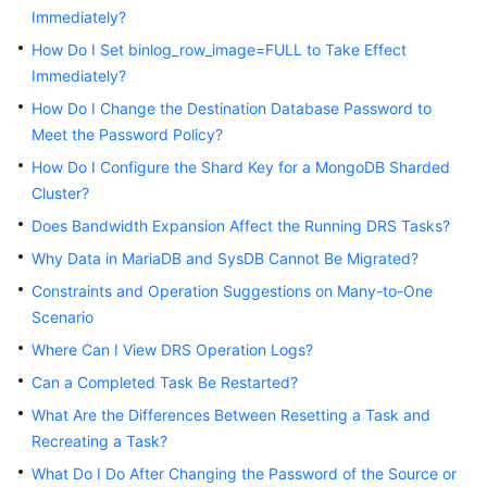
Started
Immediately?
How Do I Set binlog_row_image=FULL to Take Effect
User
Immediately?
Guide
How Do I Change the Destination Database Password to
Meet the Password Policy?
Best
Practices
How Do I Configure the Shard Key for a MongoDB Sharded
Cluster?
Security
Does Bandwidth Expansion Affect the Running DRS Tasks?
White
Why Data in MariaDB and SysDB Cannot Be Migrated?
Paper
Constraints and Operation Suggestions on Many-to-One
API
Scenario
Reference
Where Can I View DRS Operation Logs?
Can a Completed Task Be Restarted?
SDK
Reference
What Are the Differences Between Resetting a Task and
Recreating a Task?
FAQs
What Do I Do After Changing the Password of the Source or