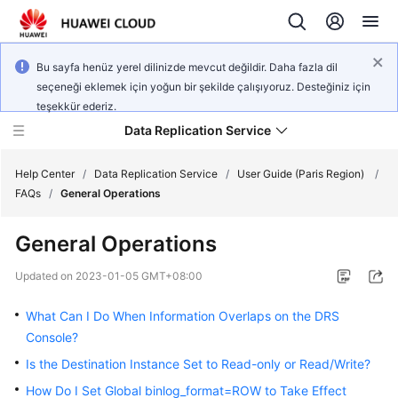
Bu sayfa henüz yerel dilinizde mevcut değildir. Daha fazla dil
seçeneği eklemek için yoğun bir şekilde çalışıyoruz. Desteğiniz için
teşekkür ederiz.
Data Replication Service
Help Center
/
Data Replication Service
/
User Guide (Paris Region)
/
FAQs
/
General Operations
What's
General Operations
New
Updated on
2023-01-05 GMT+08:00
Service
Overview
What Can I Do When Information Overlaps on the DRS
Console?
Billing
Is the Destination Instance Set to Read-only or Read/Write?
How Do I Set Global binlog_format=ROW to Take Effect
Getting