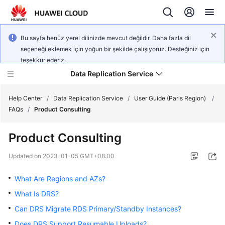
Bu sayfa henüz yerel dilinizde mevcut değildir. Daha fazla dil
seçeneği eklemek için yoğun bir şekilde çalışıyoruz. Desteğiniz için
teşekkür ederiz.
Data Replication Service
Help Center
/
Data Replication Service
/
User Guide (Paris Region)
/
FAQs
/
Product Consulting
What's
Product Consulting
New
Updated on
2023-01-05 GMT+08:00
Service
Overview
What Are Regions and AZs?
What Is DRS?
Billing
Can DRS Migrate RDS Primary/Standby Instances?
Getting
Does DRS Support Resumable Uploads?