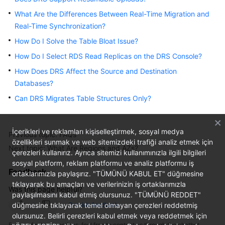
Started
What Are the Differences Between Real-Time Migration and
Real-Time Synchronization?
User
How Do I Solve the Table Bloat Issue?
Guide
How Do I Select RDS Read Replicas on the DRS Console?
Best
How Does DRS Affect the Source and Destination
Practices
Databases?
Can DRS Migrates Table Structures Only?
Security
White
Paper
İçerikleri ve reklamları kişiselleştirmek, sosyal medya
Previous topic: FAQs
özellikleri sunmak ve web sitemizdeki trafiği analiz etmek için
API
Next topic: What Are Regions and AZs?
çerezleri kullanırız. Ayrıca sitemizi kullanımınızla ilgili bilgileri
Reference
sosyal platform, reklam platformu ve analiz platformu iş
Feedback
ortaklarımızla paylaşırız. "TÜMÜNÜ KABUL ET" düğmesine
SDK
tıklayarak bu amaçları ve verilerinizin iş ortaklarımızla
Was this page helpful?
Reference
paylaşılmasını kabul etmiş olursunuz. "TÜMÜNÜ REDDET"
düğmesine tıklayarak temel olmayan çerezleri reddetmiş
Provide feedback
FAQs
olursunuz. Belirli çerezleri kabul etmek veya reddetmek için
For any further questions, feel free to contact us through the chatbot.