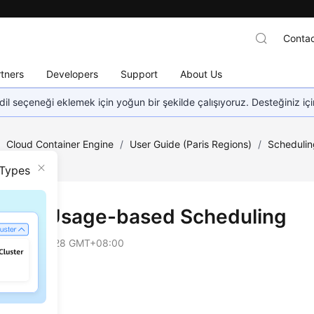
Contac
tners
Developers
Support
About Us
dil seçeneği eklemek için yoğun bir şekilde çalışıyoruz. Desteğiniz iç
/
Cloud Container Engine
/
User Guide (Paris Regions)
/
Schedulin
uling
 Types
urce Usage-based Scheduling
on
2025-02-28 GMT+08:00
king
uling