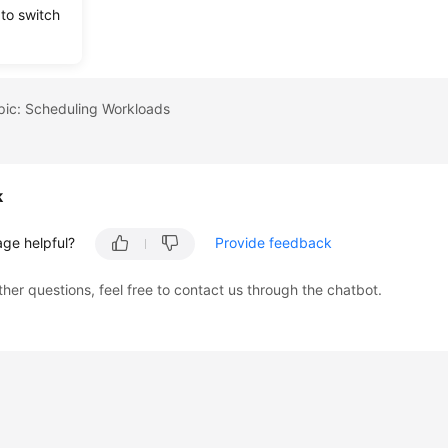
 to switch
l Affinity
pic: Scheduling Workloads
k
age helpful?
Provide feedback
ther questions, feel free to contact us through the chatbot.