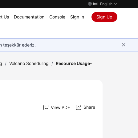
Intl-English
t Us
Documentation
Console
Sign In
Sign Up
in teşekkür ederiz.
g
/
Volcano Scheduling
/
Resource Usage-
Share
View PDF