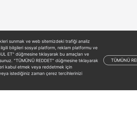
likleri sunmak ve web sitemizdeki trafiği analiz
 ilgili bilgileri sosyal platform, reklam platformu ve
ABUL ET" düğmesine tıklayarak bu amaçları ve
TÜMÜNÜ RE
ş olursunuz. "TÜMÜNÜ REDDET" düğmesine tıklayarak
leri kabul etmek veya reddetmek için
ya istediğiniz zaman çerez tercihlerinizi
liates. All rights reserved.