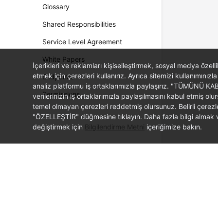
Glossary
Shared Responsibilities
Service Level Agreement
White Papers
İçerikleri ve reklamları kişiselleştirmek, sosyal medya özel
etmek için çerezleri kullanırız. Ayrıca sitemizi kullanımınızla
Endpoints
analiz platformu iş ortaklarımızla paylaşırız. "TÜMÜNÜ K
Permissions
verilerinizin iş ortaklarımızla paylaşılmasını kabul etmi
temel olmayan çerezleri reddetmiş olursunuz. Belirli çerez
"ÖZELLEŞTİR" düğmesine tıklayın. Daha fazla bilgi almak ve
değiştirmek için
Bilgilendirme Metni
içeriğimize bakın.
© 2026, Huawei Cloud Computing Technologies Co., Ltd. and/or its affi