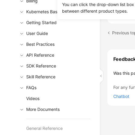
Billing
You can click the drop-down list box
Node Poo
between different product types.
Kubernetes Basics
Getting Started
Previous to
User Guide
Best Practices
API Reference
Feedbac
SDK Reference
Was this p
Skill Reference
For any fur
FAQs
Chatbot
Videos
More Documents
General Reference