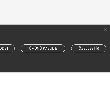
DDET
TÜMÜNÜ KABUL ET
ÖZELLEŞTİR
Site Terms
Privacy Statement