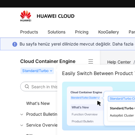
Products
Solutions
Pricing
KooGallery
Par
Bu sayfa henüz yerel dilinizde mevcut değildir. Daha fazla 
Cloud Container Engine
Help Center
based Sched
Easily Switch Between Product
Reso
What's New
Updated 
Product Bulletin
Bin Pac
Service Overview
Desched