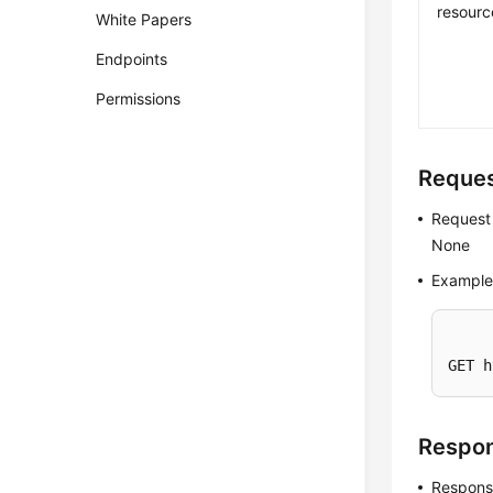
resourc
White Papers
Endpoints
Permissions
Reque
Request
None
Example
GET h
Respo
Respons