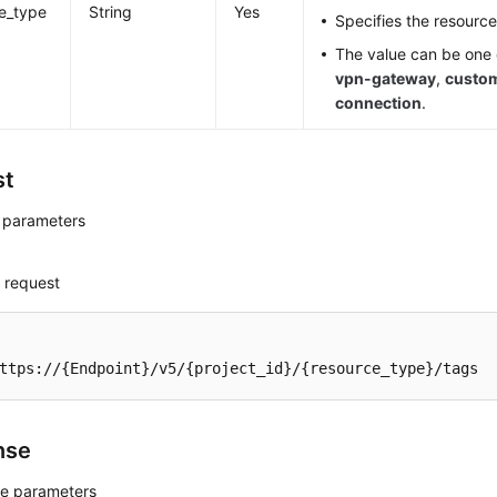
e_type
String
Yes
Specifies the resource
The value can be one o
vpn-gateway
,
custo
connection
.
st
 parameters
 request
ttps://{Endpoint}/v5/{project_id}/{resource_type}/tags
nse
e parameters