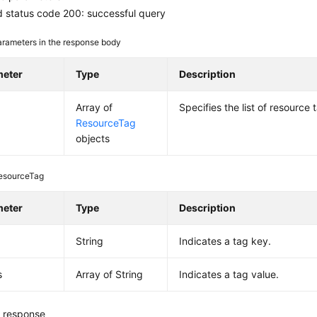
 status code 200: successful query
rameters in the response body
meter
Type
Description
Array of
Specifies the list of resource 
ResourceTag
objects
esourceTag
meter
Type
Description
String
Indicates a tag key.
s
Array of String
Indicates a tag value.
 response