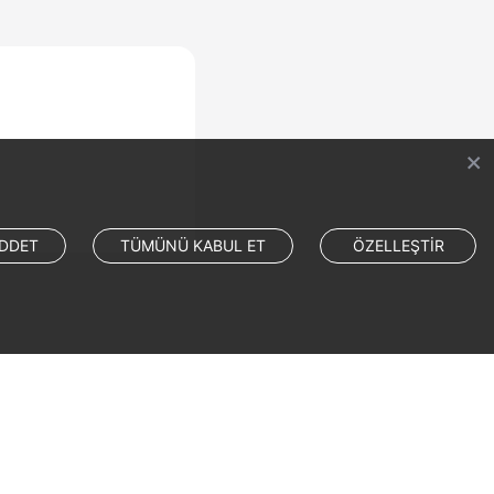
DDET
TÜMÜNÜ KABUL ET
ÖZELLEŞTİR