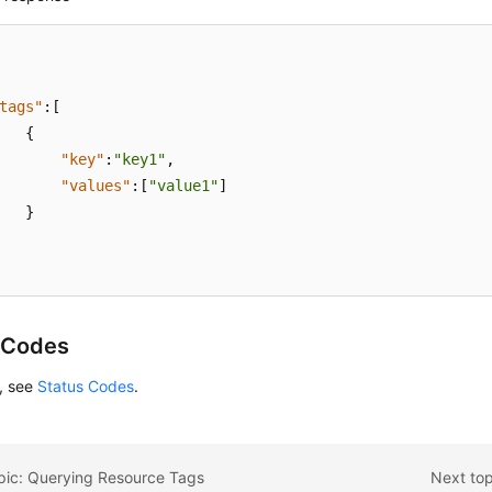
tags"
:
[
{
"key"
:
"key1"
,
"values"
:
[
"value1"
]
}
 Codes
s, see
Status Codes
.
opic: Querying Resource Tags
Next top