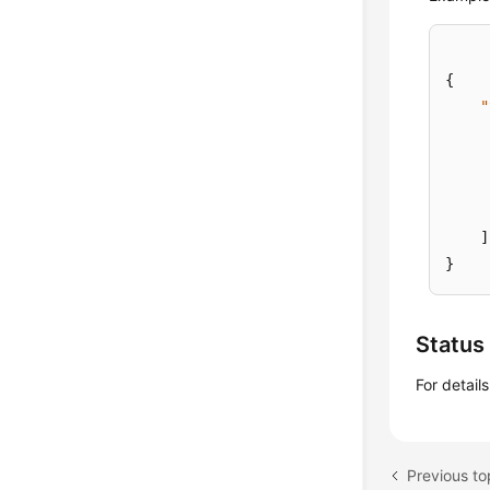
{
"
]
}
Status
For detail
Previous t