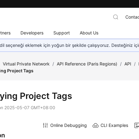
Contac
tners
Developers
Support
About Us
dil seçeneği eklemek için yoğun bir şekilde çalışıyoruz. Desteğiniz iç
/
Virtual Private Network
/
API Reference (Paris Regions)
/
API
/
ng Project Tags
ying Project Tags
on
2025-05-07 GMT+08:00
Online Debugging
CLI Examples
on