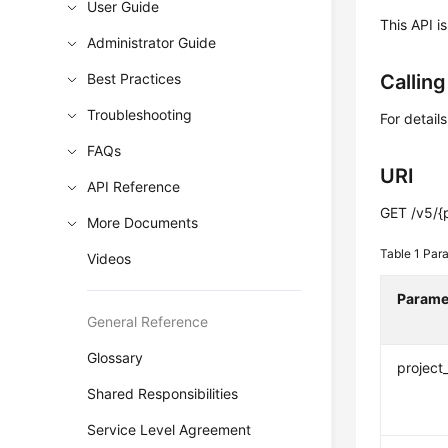
User Guide
This API i
Administrator Guide
Best Practices
Callin
Troubleshooting
For detail
FAQs
URI
API Reference
GET /v5/{p
More Documents
Table 1
Para
Videos
Parame
General Reference
Glossary
project
Shared Responsibilities
Service Level Agreement