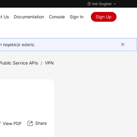
Intl-English
t Us
Documentation
Console
Sign In
Sign Up
in teşekkür ederiz.
Public Service APIs
/
VPN
Share
View PDF