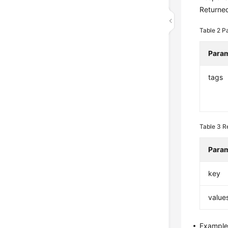
Returned
Table 2
Pa
Para
tags
Table 3
R
Para
key
value
Example