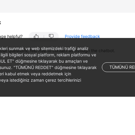
k
age helpful?
Provide feedback
likleri sunmak ve web sitemizdeki trafiği analiz
ther questions, feel free to contact us through the chatbot.
 ilgili bilgileri sosyal platform, reklam platformu ve
ABUL ET" düğmesine tıklayarak bu amaçları ve
TÜMÜNÜ RE
ş olursunuz. "TÜMÜNÜ REDDET" düğmesine tıklayarak
leri kabul etmek veya reddetmek için
ya istediğiniz zaman çerez tercihlerinizi