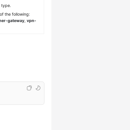
 type.
f the following:
mer-gateway
,
vpn-