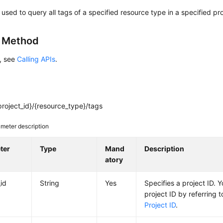
s used to query all tags of a specified resource type in a specified pro
g Method
s, see
Calling APIs
.
roject_id}/{resource_type}/tags
meter description
ter
Type
Mand
Description
atory
_id
String
Yes
Specifies a project ID. 
project ID by referring 
Project ID
.