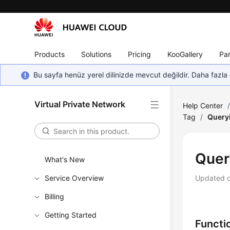
Products
Solutions
Pricing
KooGallery
Par
Bu sayfa henüz yerel dilinizde mevcut değildir. Daha fazla 
Virtual Private Network
Help Center
Tag
/
Queryi
Quer
What's New
Service Overview
Updated 
Billing
Getting Started
Functi