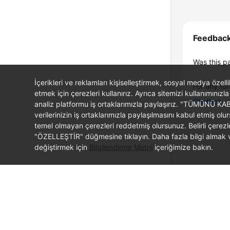
Feedbac
Was this p
İçerikleri ve reklamları kişiselleştirmek, sosyal medya özel
For any fur
etmek için çerezleri kullanırız. Ayrıca sitemizi kullanımınızla
Chatbot
analiz platformu iş ortaklarımızla paylaşırız. "TÜMÜNÜ K
verilerinizin iş ortaklarımızla paylaşılmasını kabul etmi
temel olmayan çerezleri reddetmiş olursunuz. Belirli çerez
"ÖZELLEŞTİR" düğmesine tıklayın. Daha fazla bilgi almak ve
değiştirmek için
Bilgilendirme Metni
içeriğimize bakın.