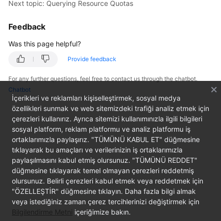
Next topic: Querying Resource Quotas
Overview
Feedback
Billing
Was this page helpful?
Kubernetes
Provide feedback
Basics
For any further questions, feel free to contact us through the chatbot.
Getting
Chatbot
İçerikleri ve reklamları kişiselleştirmek, sosyal medya
Started
özellikleri sunmak ve web sitemizdeki trafiği analiz etmek için
çerezleri kullanırız. Ayrıca sitemizi kullanımınızla ilgili bilgileri
User
sosyal platform, reklam platformu ve analiz platformu iş
Guide
ortaklarımızla paylaşırız. "TÜMÜNÜ KABUL ET" düğmesine
tıklayarak bu amaçları ve verilerinizin iş ortaklarımızla
Best
paylaşılmasını kabul etmiş olursunuz. "TÜMÜNÜ REDDET"
Practices
düğmesine tıklayarak temel olmayan çerezleri reddetmiş
olursunuz. Belirli çerezleri kabul etmek veya reddetmek için
API
"ÖZELLEŞTİR" düğmesine tıklayın. Daha fazla bilgi almak
Reference
veya istediğiniz zaman çerez tercihlerinizi değiştirmek için
Bilgilendirme Metni
içeriğimize bakın.