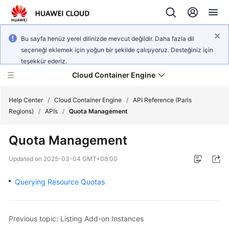
Bu sayfa henüz yerel dilinizde mevcut değildir. Daha fazla dil
seçeneği eklemek için yoğun bir şekilde çalışıyoruz. Desteğiniz için
teşekkür ederiz.
Cloud Container Engine
Help Center
/
Cloud Container Engine
/
API Reference (Paris
Regions)
/
APIs
/
Quota Management
Quota Management
What's
Updated on
2025-03-04 GMT+08:00
New
Querying Resource Quotas
Product
Bulletin
Previous topic: Listing Add-on Instances
Service