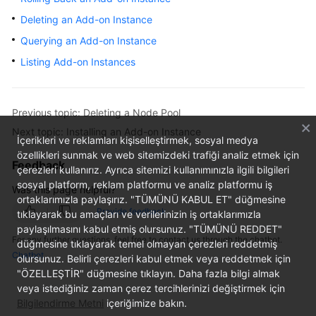
Overview
Deleting an Add-on Instance
Querying an Add-on Instance
Billing
Listing Add-on Instances
Kubernetes
Basics
Previous topic: Deleting a Node Pool
Getting
Next topic: Installing an Add-on Instance
İçerikleri ve reklamları kişiselleştirmek, sosyal medya
Started
özellikleri sunmak ve web sitemizdeki trafiği analiz etmek için
Feedback
çerezleri kullanırız. Ayrıca sitemizi kullanımınızla ilgili bilgileri
User
sosyal platform, reklam platformu ve analiz platformu iş
Was this page helpful?
Guide
ortaklarımızla paylaşırız. "TÜMÜNÜ KABUL ET" düğmesine
Provide feedback
tıklayarak bu amaçları ve verilerinizin iş ortaklarımızla
Best
paylaşılmasını kabul etmiş olursunuz. "TÜMÜNÜ REDDET"
Practices
For any further questions, feel free to contact us through the chatbot.
düğmesine tıklayarak temel olmayan çerezleri reddetmiş
Chatbot
olursunuz. Belirli çerezleri kabul etmek veya reddetmek için
API
"ÖZELLEŞTİR" düğmesine tıklayın. Daha fazla bilgi almak
Reference
veya istediğiniz zaman çerez tercihlerinizi değiştirmek için
Bilgilendirme Metni
içeriğimize bakın.