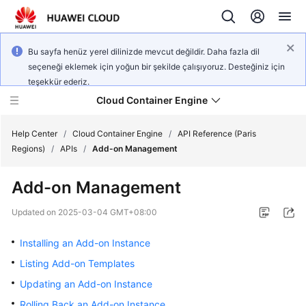
Bu sayfa henüz yerel dilinizde mevcut değildir. Daha fazla dil
seçeneği eklemek için yoğun bir şekilde çalışıyoruz. Desteğiniz için
teşekkür ederiz.
Cloud Container Engine
Help Center
/
Cloud Container Engine
/
API Reference (Paris
Regions)
/
APIs
/
Add-on Management
Add-on Management
What's
Updated on
2025-03-04 GMT+08:00
New
Installing an Add-on Instance
Product
Listing Add-on Templates
Bulletin
Updating an Add-on Instance
Rolling Back an Add-on Instance
Service