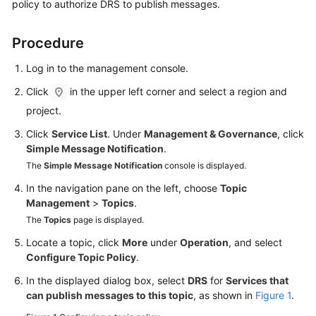
policy to authorize DRS to publish messages.
Started
Procedure
User
Guide
Log in to the management console.
Best
Click
in the upper left corner and select a region and
Practices
project.
Click
Service List
. Under
Management & Governance
, click
Security
Simple Message Notification
.
White
The
Simple Message Notification
console is displayed.
Paper
In the navigation pane on the left, choose
Topic
API
Management
>
Topics
.
Reference
The
Topics
page is displayed.
Locate a topic, click
More
under
Operation
, and select
SDK
Configure Topic Policy
.
Reference
In the displayed dialog box, select
DRS
for
Services that
can publish messages to this topic
, as shown in
Figure 1
.
FAQs