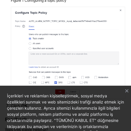
Figure 1
Configuring a topic policy
Troubleshooting
Videos
More
Documents
General
Reference
Glossary
Shared
İçerikleri ve reklamları kişiselleştirmek, sosyal medya
Responsibilities
özellikleri sunmak ve web sitemizdeki trafiği analiz etmek için
Click
OK
.
çerezleri kullanırız. Ayrıca sitemizi kullanımınızla ilgili bilgileri
Service
sosyal platform, reklam platformu ve analiz platformu iş
Level
Feedback
ortaklarımızla paylaşırız. "TÜMÜNÜ KABUL ET" düğmesine
Agreement
tıklayarak bu amaçları ve verilerinizin iş ortaklarımızla
Was this page helpful?