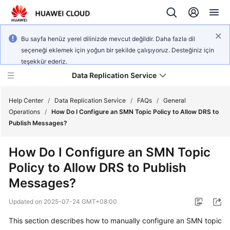
Bu sayfa henüz yerel dilinizde mevcut değildir. Daha fazla dil
seçeneği eklemek için yoğun bir şekilde çalışıyoruz. Desteğiniz için
teşekkür ederiz.
Data Replication Service
Help Center
/
Data Replication Service
/
FAQs
/
General
Operations
/
How Do I Configure an SMN Topic Policy to Allow DRS to
Publish Messages?
What's
New
How Do I Configure an SMN Topic
Policy to Allow DRS to Publish
Service
Overview
Messages?
Updated on
2025-07-24 GMT+08:00
Billing
This section describes how to manually configure an SMN topic
Getting