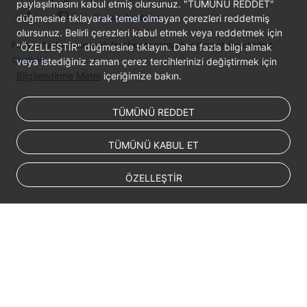
paylaşılmasını kabul etmiş olursunuz. "TÜMÜNÜ REDDET"
White
Provide feedback
düğmesine tıklayarak temel olmayan çerezleri reddetmiş
Papers
olursunuz. Belirli çerezleri kabul etmek veya reddetmek için
For any further questions, feel free to contact us through the chatbot.
"ÖZELLEŞTİR" düğmesine tıklayın. Daha fazla bilgi almak
Chatbot
veya istediğiniz zaman çerez tercihlerinizi değiştirmek için
Endpoints
Bilgilendirme Metni
içeriğimize bakın.
Permissions
TÜMÜNÜ REDDET
TÜMÜNÜ KABUL ET
ÖZELLEŞTİR
© 2026, Huawei Cloud Computing Technologies Co., Ltd. and/or its
affiliates. All rights reserved.