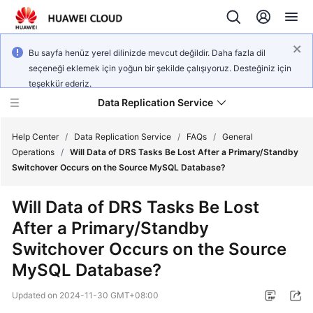
Bu sayfa henüz yerel dilinizde mevcut değildir. Daha fazla dil
seçeneği eklemek için yoğun bir şekilde çalışıyoruz. Desteğiniz için
teşekkür ederiz.
Data Replication Service
Help Center
/
Data Replication Service
/
FAQs
/
General
Operations
/
Will Data of DRS Tasks Be Lost After a Primary/Standby
Switchover Occurs on the Source MySQL Database?
What's
New
Will Data of DRS Tasks Be Lost
After a Primary/Standby
Service
Overview
Switchover Occurs on the Source
MySQL Database?
Billing
Updated on
2024-11-30 GMT+08:00
Getting