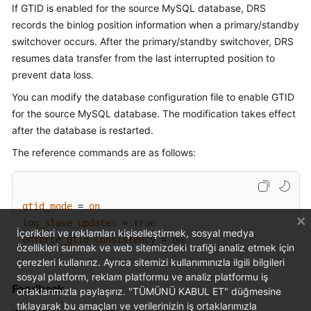
If GTID is enabled for the source MySQL database, DRS
Started
records the binlog position information when a primary/standby
switchover occurs. After the primary/standby switchover, DRS
User
Guide
resumes data transfer from the last interrupted position to
prevent data loss.
Best
You can modify the database configuration file to enable GTID
Practices
for the source MySQL database. The modification takes effect
after the database is restarted.
Security
White
The reference commands are as follows:
Paper
API
gtid_mode
 = 
on
Reference
log_slave_updates
 = 
true
İçerikleri ve reklamları kişiselleştirmek, sosyal medya
enforce_gtid_consistency
 = 
on
SDK
özellikleri sunmak ve web sitemizdeki trafiği analiz etmek için
Reference
çerezleri kullanırız. Ayrıca sitemizi kullanımınızla ilgili bilgileri
sosyal platform, reklam platformu ve analiz platformu iş
Feedback
ortaklarımızla paylaşırız. "TÜMÜNÜ KABUL ET" düğmesine
FAQs
tıklayarak bu amaçları ve verilerinizin iş ortaklarımızla