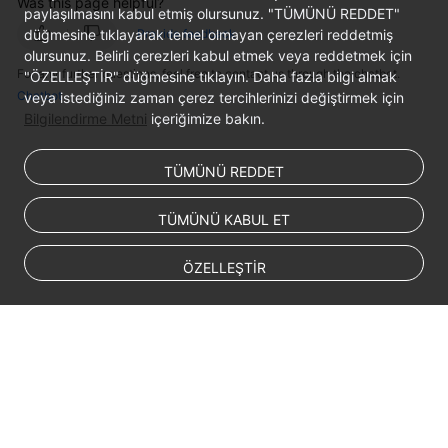
Was this page helpful?
paylaşılmasını kabul etmiş olursunuz. "TÜMÜNÜ REDDET"
Troubleshooting
düğmesine tıklayarak temel olmayan çerezleri reddetmiş
Provide feedback
olursunuz. Belirli çerezleri kabul etmek veya reddetmek için
Videos
For any further questions, feel free to contact us through the chatbot.
"ÖZELLEŞTİR" düğmesine tıklayın. Daha fazla bilgi almak
Chatbot
veya istediğiniz zaman çerez tercihlerinizi değiştirmek için
More
Bilgilendirme Metni
içeriğimize bakın.
Documents
TÜMÜNÜ REDDET
General
Reference
TÜMÜNÜ KABUL ET
Glossary
ÖZELLEŞTİR
Shared
Responsibilities
Service
Level
Agreement
© 2026, Huawei Cloud Computing Technologies Co., Ltd. and/or its
affiliates. All rights reserved.