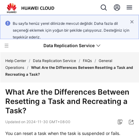
Bu sayfa henüz yerel dilinizde mevcut değildir. Daha fazla dil
seçeneği eklemek için yoğun bir şekilde çalışıyoruz. Desteğiniz için
teşekkür ederiz.
Data Replication Service
Help Center
/
Data Replication Service
/
FAQs
/
General
Operations
/
What Are the Differences Between Resetting a Task and
Recreating a Task?
What's
New
What Are the Differences Between
Resetting a Task and Recreating a
Service
Overview
Task?
Updated on
2024-11-30 GMT+08:00
Billing
You can reset a task when the task is suspended or fails.
Getting