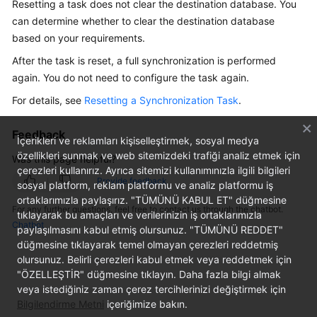
Resetting a task does not clear the destination database. You
Started
can determine whether to clear the destination database
based on your requirements.
User
Guide
After the task is reset, a full synchronization is performed
again. You do not need to configure the task again.
Best
For details, see
Resetting a Synchronization Task
.
Practices
Feedback
Security
İçerikleri ve reklamları kişiselleştirmek, sosyal medya
White
özellikleri sunmak ve web sitemizdeki trafiği analiz etmek için
Was this page helpful?
çerezleri kullanırız. Ayrıca sitemizi kullanımınızla ilgili bilgileri
Paper
Provide feedback
sosyal platform, reklam platformu ve analiz platformu iş
ortaklarımızla paylaşırız. "TÜMÜNÜ KABUL ET" düğmesine
API
For any further questions, feel free to contact us through the chatbot.
tıklayarak bu amaçları ve verilerinizin iş ortaklarımızla
Reference
Chatbot
paylaşılmasını kabul etmiş olursunuz. "TÜMÜNÜ REDDET"
düğmesine tıklayarak temel olmayan çerezleri reddetmiş
SDK
olursunuz. Belirli çerezleri kabul etmek veya reddetmek için
Reference
"ÖZELLEŞTİR" düğmesine tıklayın. Daha fazla bilgi almak
veya istediğiniz zaman çerez tercihlerinizi değiştirmek için
FAQs
Bilgilendirme Metni
içeriğimize bakın.