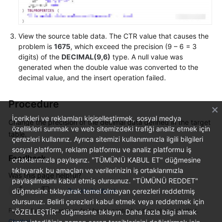
Service
Level
Agreement
View the source table data. The CTR value that causes the
problem is
1675
, which exceed the precision (9 – 6 = 3
White
digits) of the
DECIMAL(9,6)
type. A null value was
Papers
generated when the double value was converted to the
decimal value, and the insert operation failed.
Endpoints
Procedure
Permissions
İçerikleri ve reklamları kişiselleştirmek, sosyal medya
Change the precision of the decimal data defined in the target
özellikleri sunmak ve web sitemizdeki trafiği analiz etmek için
table.
çerezleri kullanırız. Ayrıca sitemizi kullanımınızla ilgili bilgileri
sosyal platform, reklam platformu ve analiz platformu iş
Feedback
ortaklarımızla paylaşırız. "TÜMÜNÜ KABUL ET" düğmesine
tıklayarak bu amaçları ve verilerinizin iş ortaklarımızla
Was this page helpful?
paylaşılmasını kabul etmiş olursunuz. "TÜMÜNÜ REDDET"
düğmesine tıklayarak temel olmayan çerezleri reddetmiş
Provide feedback
olursunuz. Belirli çerezleri kabul etmek veya reddetmek için
For any further questions, feel free to contact us through the chatbot.
"ÖZELLEŞTİR" düğmesine tıklayın. Daha fazla bilgi almak
Chatbot