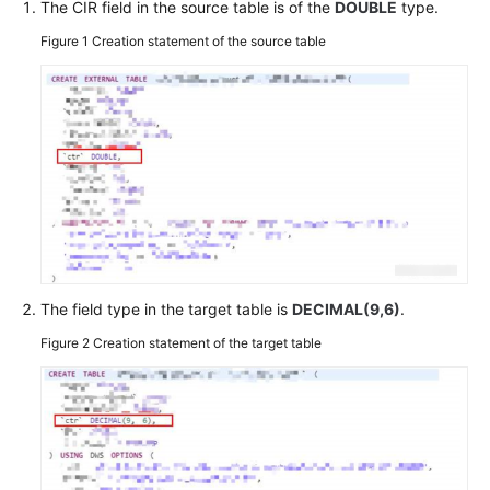
The CIR field in the source table is of the
DOUBLE
type.
Figure 1
Creation statement of the source table
SDK
Reference
FAQs
More
Documents
Videos
The field type in the target table is
DECIMAL(9,6)
.
General
Reference
Figure 2
Creation statement of the target table
Glossary
Shared
Responsibilities