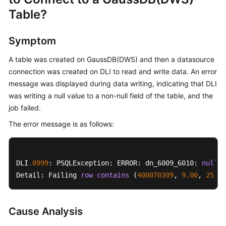
Billing
Table?
Getting
Symptom
Started
A table was created on GaussDB(DWS) and then a datasource
User
connection was created on DLI to read and write data. An error
Guide
message was displayed during data writing, indicating that DLI
was writing a null value to a non-null field of the table, and the
Best
job failed.
Practices
The error message is as follows:
Developer
Guide
DLI
.0999
: PSQLException: ERROR: dn_6009_6010: 
null
v
SQL
Detail: Failing 
row
contains
 (
400070309
, 
9.00
, 
25
, 
n
Syntax
Reference
Cause Analysis
API
Reference