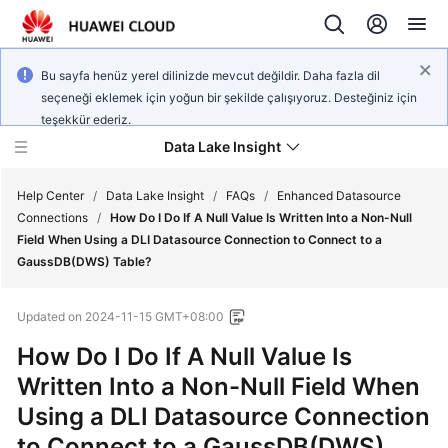
Bu sayfa henüz yerel dilinizde mevcut değildir. Daha fazla dil
seçeneği eklemek için yoğun bir şekilde çalışıyoruz. Desteğiniz için
teşekkür ederiz.
Data Lake Insight
Help Center
/
Data Lake Insight
/
FAQs
/
Enhanced Datasource
Connections
/
How Do I Do If A Null Value Is Written Into a Non-Null
Field When Using a DLI Datasource Connection to Connect to a
What's
GaussDB(DWS) Table?
New
Updated on
2024-11-15 GMT+08:00
Product
Bulletin
How Do I Do If A Null Value Is
Written Into a Non-Null Field When
Service
Using a DLI Datasource Connection
Overview
to Connect to a GaussDB(DWS)