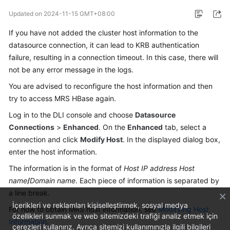
Billing
Updated on
2024-11-15 GMT+08:00
Getting
If you have not added the cluster host information to the
Started
datasource connection, it can lead to KRB authentication
failure, resulting in a connection timeout. In this case, there will
User
not be any error message in the logs.
Guide
You are advised to reconfigure the host information and then
try to access MRS HBase again.
Best
Practices
Log in to the DLI console and choose
Datasource
Connections
>
Enhanced
. On the
Enhanced
tab, select a
Developer
connection and click
Modify Host
. In the displayed dialog box,
Guide
enter the host information.
The information is in the format of
Host IP address
Host
SQL
name
/
Domain name
. Each piece of information is separated by
Syntax
a line break.
Reference
İçerikleri ve reklamları kişiselleştirmek, sosyal medya
For how to obtain MRS host information, see
Modifying Host
özellikleri sunmak ve web sitemizdeki trafiği analiz etmek için
API
Information
.
çerezleri kullanırız. Ayrıca sitemizi kullanımınızla ilgili bilgileri
Reference