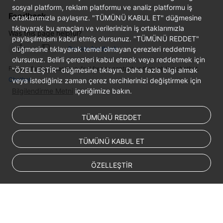
sosyal platform, reklam platformu ve analiz platformu iş
Feedback
ortaklarımızla paylaşırız. "TÜMÜNÜ KABUL ET" düğmesine
SDK
tıklayarak bu amaçları ve verilerinizin iş ortaklarımızla
Reference
Was this page helpful?
paylaşılmasını kabul etmiş olursunuz. "TÜMÜNÜ REDDET"
düğmesine tıklayarak temel olmayan çerezleri reddetmiş
Provide feedback
FAQs
olursunuz. Belirli çerezleri kabul etmek veya reddetmek için
For any further questions, feel free to contact us through the chatbot.
"ÖZELLEŞTİR" düğmesine tıklayın. Daha fazla bilgi almak
More
Chatbot
veya istediğiniz zaman çerez tercihlerinizi değiştirmek için
Documents
Bilgilendirme Metni
içeriğimize bakın.
Videos
TÜMÜNÜ REDDET
TÜMÜNÜ KABUL ET
General
Reference
ÖZELLEŞTİR
Glossary
Shared
Responsibilities