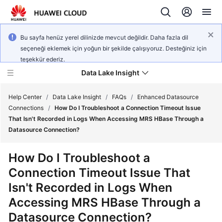
Bu sayfa henüz yerel dilinizde mevcut değildir. Daha fazla dil
seçeneği eklemek için yoğun bir şekilde çalışıyoruz. Desteğiniz için
teşekkür ederiz.
Data Lake Insight
Help Center
/
Data Lake Insight
/
FAQs
/
Enhanced Datasource
Connections
/
How Do I Troubleshoot a Connection Timeout Issue
That Isn't Recorded in Logs When Accessing MRS HBase Through a
What's
Datasource Connection?
New
How Do I Troubleshoot a
Product
Connection Timeout Issue That
Bulletin
Isn't Recorded in Logs When
Service
Accessing MRS HBase Through a
Overview
Datasource Connection?