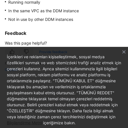
Running normally
Billing
In the same VPC as the DDM instance
Getting
Not in use by other DDM instances
Started
Feedback
User
Was this page helpful?
Guide
Provide feedback
API
İçerikleri ve reklamları kişiselleştirmek, sosyal medya
Reference
özellikleri sunmak ve web sitemizdeki trafiği analiz etmek için
For any further questions, feel free to contact us through the chatbot.
çerezleri kullanırız. Ayrıca sitemizi kullanımınızla ilgili bilgileri
Chatbot
sosyal platform, reklam platformu ve analiz platformu iş
SDK
ortaklarımızla paylaşırız. "TÜMÜNÜ KABUL ET" düğmesine
Reference
tıklayarak bu amaçları ve verilerinizin iş ortaklarımızla
paylaşılmasını kabul etmiş olursunuz. "TÜMÜNÜ REDDET"
Best
düğmesine tıklayarak temel olmayan çerezleri reddetmiş
Practices
olursunuz. Belirli çerezleri kabul etmek veya reddetmek için
"ÖZELLEŞTİR" düğmesine tıklayın. Daha fazla bilgi almak
Performance
veya istediğiniz zaman çerez tercihlerinizi değiştirmek için
White
Bilgilendirme Metni
içeriğimize bakın.
Paper