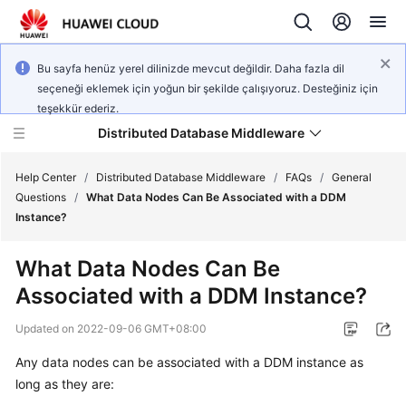
Bu sayfa henüz yerel dilinizde mevcut değildir. Daha fazla dil
seçeneği eklemek için yoğun bir şekilde çalışıyoruz. Desteğiniz için
teşekkür ederiz.
Distributed Database Middleware
Help Center
/
Distributed Database Middleware
/
FAQs
/
General
Questions
/
What Data Nodes Can Be Associated with a DDM
Instance?
What's
New
What Data Nodes Can Be
Associated with a DDM Instance?
Product
Bulletin
Updated on
2022-09-06 GMT+08:00
Service
Any data nodes can be associated with a DDM instance as
Overview
long as they are: