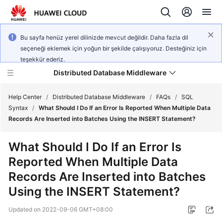
Bu sayfa henüz yerel dilinizde mevcut değildir. Daha fazla dil
seçeneği eklemek için yoğun bir şekilde çalışıyoruz. Desteğiniz için
teşekkür ederiz.
Distributed Database Middleware
Help Center
/
Distributed Database Middleware
/
FAQs
/
SQL
Syntax
/
What Should I Do If an Error Is Reported When Multiple Data
Records Are Inserted into Batches Using the INSERT Statement?
What's
New
What Should I Do If an Error Is
Reported When Multiple Data
Product
Bulletin
Records Are Inserted into Batches
Using the INSERT Statement?
Service
Overview
Updated on
2022-09-06 GMT+08:00