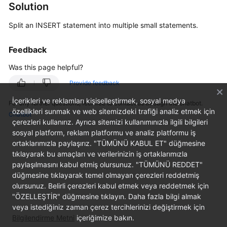
Solution
Billing
Split an INSERT statement into multiple small statements.
Getting
Started
Feedback
User
Was this page helpful?
Guide
Provide feedback
API
İçerikleri ve reklamları kişiselleştirmek, sosyal medya
For any further questions, feel free to contact us through the chatbot.
Reference
özellikleri sunmak ve web sitemizdeki trafiği analiz etmek için
Chatbot
çerezleri kullanırız. Ayrıca sitemizi kullanımınızla ilgili bilgileri
sosyal platform, reklam platformu ve analiz platformu iş
SDK
ortaklarımızla paylaşırız. "TÜMÜNÜ KABUL ET" düğmesine
Reference
tıklayarak bu amaçları ve verilerinizin iş ortaklarımızla
paylaşılmasını kabul etmiş olursunuz. "TÜMÜNÜ REDDET"
Best
düğmesine tıklayarak temel olmayan çerezleri reddetmiş
Practices
olursunuz. Belirli çerezleri kabul etmek veya reddetmek için
"ÖZELLEŞTİR" düğmesine tıklayın. Daha fazla bilgi almak
Performance
veya istediğiniz zaman çerez tercihlerinizi değiştirmek için
White
Bilgilendirme Metni
içeriğimize bakın.
Paper