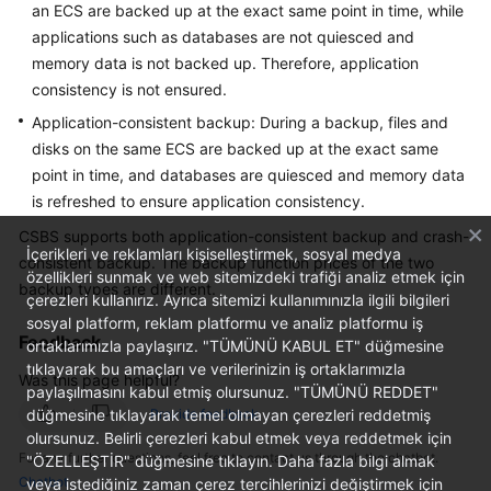
an ECS are backed up at the exact same point in time, while
User
applications such as databases are not quiesced and
Guide
memory data is not backed up. Therefore, application
consistency is not ensured.
Best
Practices
Application-consistent backup: During a backup, files and
disks on the same ECS are backed up at the exact same
API
point in time, and databases are quiesced and memory data
Reference
is refreshed to ensure application consistency.
CSBS supports both application-consistent backup and crash-
FAQs
İçerikleri ve reklamları kişiselleştirmek, sosyal medya
consistent backup. The backup function prices of the two
özellikleri sunmak ve web sitemizdeki trafiği analiz etmek için
backup types are different.
Troubleshooting
çerezleri kullanırız. Ayrıca sitemizi kullanımınızla ilgili bilgileri
sosyal platform, reklam platformu ve analiz platformu iş
Feedback
Videos
ortaklarımızla paylaşırız. "TÜMÜNÜ KABUL ET" düğmesine
tıklayarak bu amaçları ve verilerinizin iş ortaklarımızla
Was this page helpful?
Glossary
paylaşılmasını kabul etmiş olursunuz. "TÜMÜNÜ REDDET"
düğmesine tıklayarak temel olmayan çerezleri reddetmiş
Provide feedback
olursunuz. Belirli çerezleri kabul etmek veya reddetmek için
More
For any further questions, feel free to contact us through the chatbot.
"ÖZELLEŞTİR" düğmesine tıklayın. Daha fazla bilgi almak
Documents
Chatbot
veya istediğiniz zaman çerez tercihlerinizi değiştirmek için