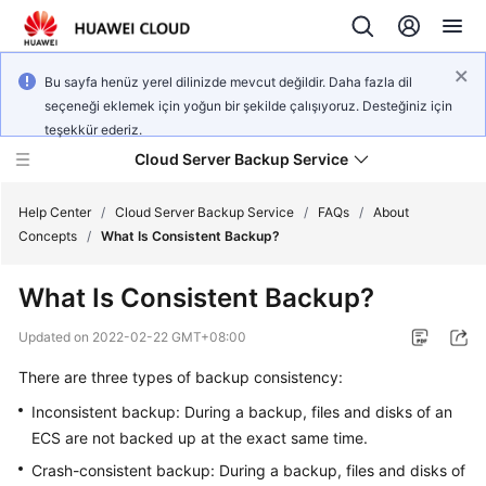
Bu sayfa henüz yerel dilinizde mevcut değildir. Daha fazla dil
seçeneği eklemek için yoğun bir şekilde çalışıyoruz. Desteğiniz için
teşekkür ederiz.
Cloud Server Backup Service
Help Center
/
Cloud Server Backup Service
/
FAQs
/
About
Concepts
/
What Is Consistent Backup?
What's
What Is Consistent Backup?
New
Updated on
2022-02-22 GMT+08:00
Service
There are three types of backup consistency:
Overview
Inconsistent backup: During a backup, files and disks of an
Getting
ECS are not backed up at the exact same time.
Started
Crash-consistent backup: During a backup, files and disks of