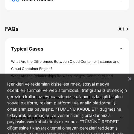
More
Documents
FAQs
All
General
Reference
Typical Cases
Glossary
What Are the Differences Between Cloud Container Instance and
Shared
Cloud Container Engine?
Responsibilities
What Are the Relationships Between Images, Containers, and
Workloads?
İçerikleri ve reklamları kişiselleştirmek, sosyal medya
Service
özellikleri sunmak ve web sitemizdeki trafiği analiz etmek için
Workload Abnormalities
Level
çerezleri kullanırız. Ayrıca sitemizi kullanımınızla ilgili bilgileri
Why Does the Service Performance Not Meet the Expectation?
Agreement
sosyal platform, reklam platformu ve analiz platformu iş
ortaklarımızla paylaşırız. "TÜMÜNÜ KABUL ET" düğmesine
tıklayarak bu amaçları ve verilerinizin iş ortaklarımızla
White
Image Repositories
paylaşılmasını kabul etmiş olursunuz. "TÜMÜNÜ REDDET"
Papers
düğmesine tıklayarak temel olmayan çerezleri reddetmiş