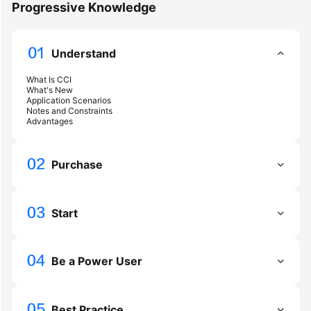
Progressive Knowledge
Getting
Started
Understand
User
What Is CCI
What's New
Guide
Application Scenarios
Notes and Constraints
Advantages
Best
Practices
Purchase
Developer
Guide
Start
API
Reference
Be a Power User
FAQs
Videos
Best Practice