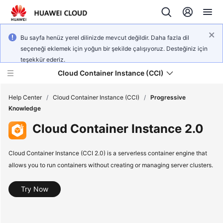
Bu sayfa henüz yerel dilinizde mevcut değildir. Daha fazla dil
seçeneği eklemek için yoğun bir şekilde çalışıyoruz. Desteğiniz için
teşekkür ederiz.
Cloud Container Instance (CCI)
Help Center
/
Cloud Container Instance (CCI)
/
Progressive
Knowledge
Cloud Container Instance 2.0
Cloud Container Instance (CCI 2.0) is a serverless container engine that
What's
allows you to run containers without creating or managing server clusters.
New
Service
Try Now
Overview
Billing