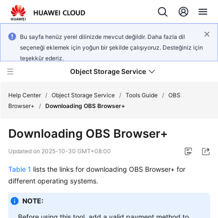
Bu sayfa henüz yerel dilinizde mevcut değildir. Daha fazla dil
seçeneği eklemek için yoğun bir şekilde çalışıyoruz. Desteğiniz için
teşekkür ederiz.
Object Storage Service
Help Center
/
Object Storage Service
/
Tools Guide
/
OBS
Browser+
/
Downloading OBS Browser+
What's
Downloading OBS Browser+
New
Updated on
2025-10-30 GMT+08:00
Product
Table 1
lists the links for downloading OBS Browser+ for
Notices
different operating systems.
Service
NOTE:
Overview
Before using this tool, add a valid payment method to