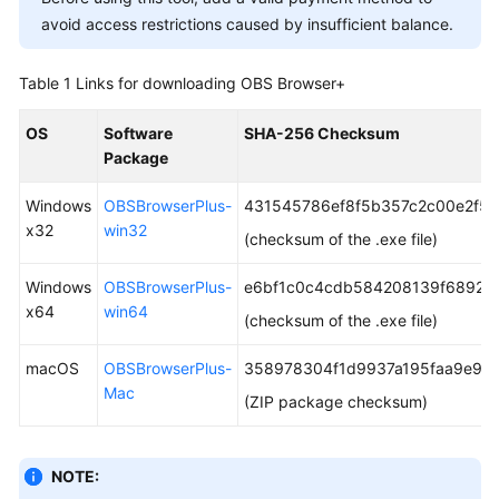
Billing
avoid access restrictions caused by insufficient balance.
Getting
Table 1
Links for downloading OBS Browser+
Started
OS
Software
SHA-256 Checksum
User
Package
Guide
Windows
OBSBrowserPlus-
431545786ef8f5b357c2c00e2f5
Permissions
x32
win32
(checksum of the .exe file)
Configuration
Guide
Windows
OBSBrowserPlus-
e6bf1c0c4cdb584208139f6892d
x64
win64
Tools
(checksum of the .exe file)
Guide
macOS
OBSBrowserPlus-
358978304f1d9937a195faa9e94
Mac
Best
(ZIP package checksum)
Practices
API
NOTE:
Reference