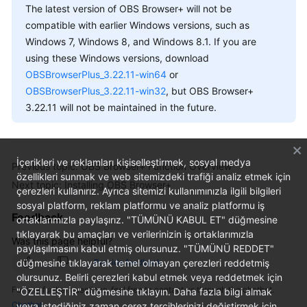
The latest version of OBS Browser+ will not be
compatible with earlier Windows versions, such as
SDK
Windows 7, Windows 8, and Windows 8.1. If you are
Reference
using these Windows versions, download
OBSBrowserPlus_3.22.11-win64
or
FAQs
OBSBrowserPlus_3.22.11-win32
, but OBS Browser+
Videos
3.22.11 will not be maintained in the future.
Glossary
İçerikleri ve reklamları kişiselleştirmek, sosyal medya
Previous topic: OBS Browser+ Function Overview
More
özellikleri sunmak ve web sitemizdeki trafiği analiz etmek için
Next topic: Installing OBS Browser+
Documents
çerezleri kullanırız. Ayrıca sitemizi kullanımınızla ilgili bilgileri
sosyal platform, reklam platformu ve analiz platformu iş
Feedback
ortaklarımızla paylaşırız. "TÜMÜNÜ KABUL ET" düğmesine
General
tıklayarak bu amaçları ve verilerinizin iş ortaklarımızla
Was this page helpful?
Reference
paylaşılmasını kabul etmiş olursunuz. "TÜMÜNÜ REDDET"
düğmesine tıklayarak temel olmayan çerezleri reddetmiş
Provide feedback
Glossary
olursunuz. Belirli çerezleri kabul etmek veya reddetmek için
For any further questions, feel free to contact us through the chatbot.
"ÖZELLEŞTİR" düğmesine tıklayın. Daha fazla bilgi almak
Chatbot
veya istediğiniz zaman çerez tercihlerinizi değiştirmek için
Shared