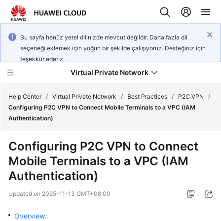
Bu sayfa henüz yerel dilinizde mevcut değildir. Daha fazla dil
seçeneği eklemek için yoğun bir şekilde çalışıyoruz. Desteğiniz için
teşekkür ederiz.
Virtual Private Network
Help Center
/
Virtual Private Network
/
Best Practices
/
P2C VPN
/
Configuring P2C VPN to Connect Mobile Terminals to a VPC (IAM
Authentication)
What's
New
Configuring P2C VPN to Connect
Mobile Terminals to a VPC (IAM
Service
Overview
Authentication)
Updated on
2025-11-13 GMT+08:00
Billing
Overview
Getting