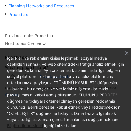
Started
Planning Networks and Resources
Procedure
User
Guide
Previous topic: Procedure
Administrator
Next topic: Overview
Guide
Feedback
Best
İçerikleri ve reklamları kişiselleştirmek, sosyal medya
Practices
özellikleri sunmak ve web sitemizdeki trafiği analiz etmek için
Was this page helpful?
çerezleri kullanırız. Ayrıca sitemizi kullanımınızla ilgili bilgileri
sosyal platform, reklam platformu ve analiz platformu iş
Provide feedback
Troubleshooting
ortaklarımızla paylaşırız. "TÜMÜNÜ KABUL ET" düğmesine
For any further questions, feel free to contact us through the chatbot.
tıklayarak bu amaçları ve verilerinizin iş ortaklarımızla
FAQs
Chatbot
paylaşılmasını kabul etmiş olursunuz. "TÜMÜNÜ REDDET"
düğmesine tıklayarak temel olmayan çerezleri reddetmiş
API
olursunuz. Belirli çerezleri kabul etmek veya reddetmek için
Reference
"ÖZELLEŞTİR" düğmesine tıklayın. Daha fazla bilgi almak
veya istediğiniz zaman çerez tercihlerinizi değiştirmek için
More
Bilgilendirme Metni
içeriğimize bakın.
Documents