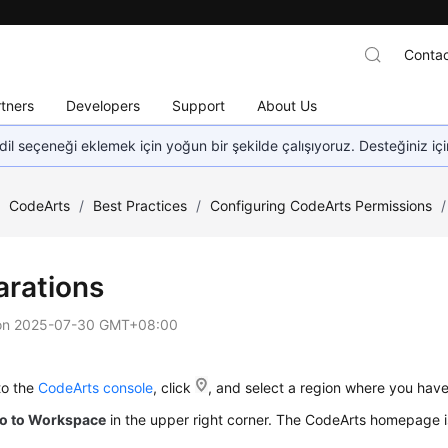
Contac
tners
Developers
Support
About Us
dil seçeneği eklemek için yoğun bir şekilde çalışıyoruz. Desteğiniz iç
/
CodeArts
/
Best Practices
/
Configuring CodeArts Permissions
/
arations
on
2025-07-30 GMT+08:00
to the
CodeArts console
, click
, and select a region where you hav
o to Workspace
in the upper right corner. The CodeArts homepage i