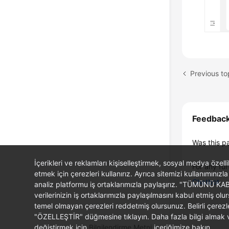
Previous to
Feedbac
Was this p
İçerikleri ve reklamları kişiselleştirmek, sosyal medya özel
For any fur
etmek için çerezleri kullanırız. Ayrıca sitemizi kullanımınızla
Chatbot
analiz platformu iş ortaklarımızla paylaşırız. "TÜMÜNÜ K
verilerinizin iş ortaklarımızla paylaşılmasını kabul etmi
temel olmayan çerezleri reddetmiş olursunuz. Belirli çerez
"ÖZELLEŞTİR" düğmesine tıklayın. Daha fazla bilgi almak ve
değiştirmek için
Bilgilendirme Metni
içeriğimize bakın.