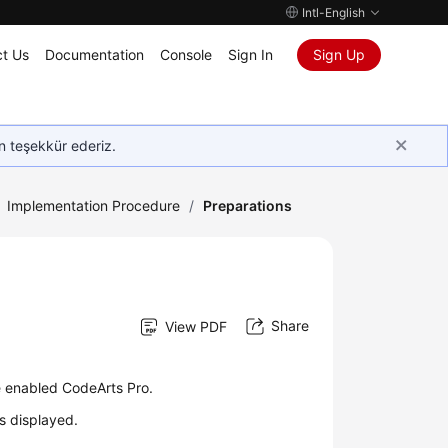
Intl-English
t Us
Documentation
Console
Sign In
Sign Up
in teşekkür ederiz.
Implementation Procedure
/
Preparations
Share
View PDF
e enabled CodeArts Pro.
s displayed.