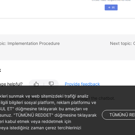
pic: Implementation Procedure
k
age helpful?
Provide feedback
likleri sunmak ve web sitemizdeki trafiği analiz
ther questions, feel free to contact us through the chatbot.
 ilgili bilgileri sosyal platform, reklam platformu ve
ABUL ET" düğmesine tıklayarak bu amaçları ve
TÜMÜNÜ RE
ş olursunuz. "TÜMÜNÜ REDDET" düğmesine tıklayarak
leri kabul etmek veya reddetmek için
ya istediğiniz zaman çerez tercihlerinizi