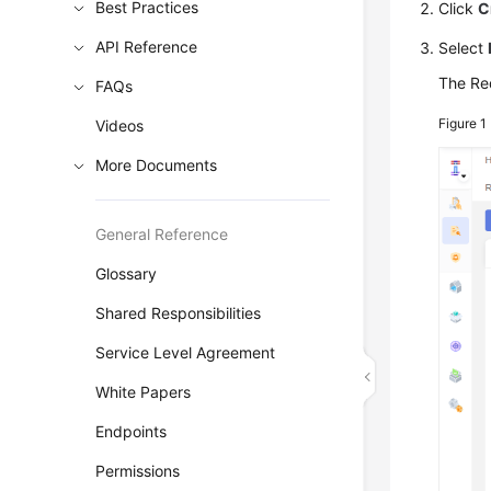
Best Practices
Click
C
API Reference
Select
The Req
FAQs
Figure 1
Videos
More Documents
General Reference
Glossary
Shared Responsibilities
Service Level Agreement
White Papers
Endpoints
Permissions