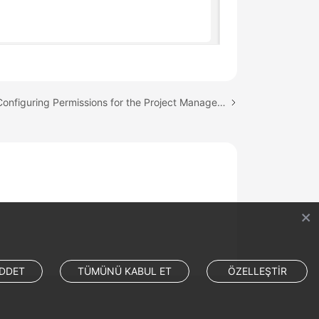
Next topic: Configuring Permissions for the Project Manager Role
DDET
TÜMÜNÜ KABUL ET
ÖZELLEŞTİR