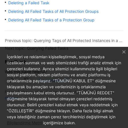
Deleting a Failed Task
Getting
Started
Deleting All Failed Tasks of All Protection Groups
Deleting All Failed Tasks of a Protection Group
User
Guide
Previous topic: Querying Tags of All Protected Instances in a Specified Project
Best
Next topic: Querying Failed Tasks
Practices
İçerikleri ve reklamları kişiselleştirmek, sosyal medya
Feedback
API
özellikleri sunmak ve web sitemizdeki trafiği analiz etmek için
çerezleri kullanırız. Ayrıca sitemizi kullanımınızla ilgili bilgileri
Reference
Was this page helpful?
sosyal platform, reklam platformu ve analiz platformu iş
ortaklarımızla paylaşırız. "TÜMÜNÜ KABUL ET" düğmesine
Provide feedback
SDK
tıklayarak bu amaçları ve verilerinizin iş ortaklarımızla
Reference
For any further questions, feel free to contact us through the chatbot.
paylaşılmasını kabul etmiş olursunuz. "TÜMÜNÜ REDDET"
Chatbot
düğmesine tıklayarak temel olmayan çerezleri reddetmiş
FAQs
olursunuz. Belirli çerezleri kabul etmek veya reddetmek için
"ÖZELLEŞTİR" düğmesine tıklayın. Daha fazla bilgi almak
Glossary
veya istediğiniz zaman çerez tercihlerinizi değiştirmek için
Bilgilendirme Metni
içeriğimize bakın.