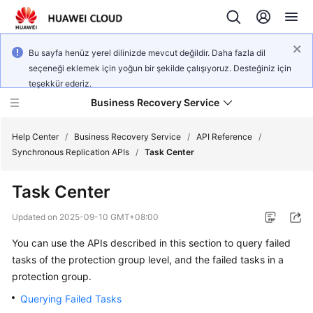
Bu sayfa henüz yerel dilinizde mevcut değildir. Daha fazla dil
seçeneği eklemek için yoğun bir şekilde çalışıyoruz. Desteğiniz için
teşekkür ederiz.
Business Recovery Service
Help Center
/
Business Recovery Service
/
API Reference
/
Synchronous Replication APIs
/
Task Center
What's
Task Center
New
Updated on
2025-09-10 GMT+08:00
Product
You can use the APIs described in this section to query failed
Bulletin
tasks of the protection group level, and the failed tasks in a
Service
protection group.
Overview
Querying Failed Tasks