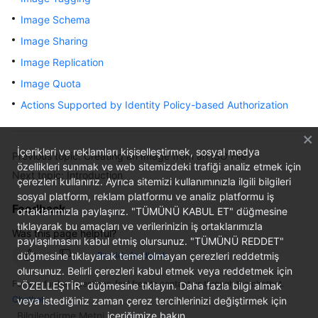
User
Image Schema
Guide
Image Sharing
Best
Image Replication
Practices
Image Quota
Actions Supported by Identity Policy-based Authorization
API
Reference
İçerikleri ve reklamları kişiselleştirmek, sosyal medya
SDK
Previous topic: Creating an Image from an ISO File
özellikleri sunmak ve web sitemizdeki trafiği analiz etmek için
Reference
Next topic: Introduction
çerezleri kullanırız. Ayrıca sitemizi kullanımınızla ilgili bilgileri
sosyal platform, reklam platformu ve analiz platformu iş
FAQs
Feedback
ortaklarımızla paylaşırız. "TÜMÜNÜ KABUL ET" düğmesine
tıklayarak bu amaçları ve verilerinizin iş ortaklarımızla
Was this page helpful?
Videos
paylaşılmasını kabul etmiş olursunuz. "TÜMÜNÜ REDDET"
düğmesine tıklayarak temel olmayan çerezleri reddetmiş
Provide feedback
Glossary
olursunuz. Belirli çerezleri kabul etmek veya reddetmek için
For any further questions, feel free to contact us through the chatbot.
"ÖZELLEŞTİR" düğmesine tıklayın. Daha fazla bilgi almak
Chatbot
veya istediğiniz zaman çerez tercihlerinizi değiştirmek için
More
Bilgilendirme Metni
içeriğimize bakın.
Documents