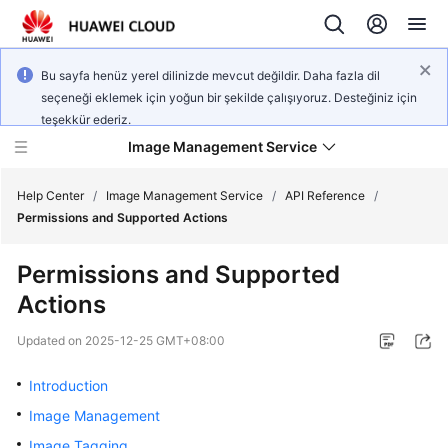
Bu sayfa henüz yerel dilinizde mevcut değildir. Daha fazla dil
seçeneği eklemek için yoğun bir şekilde çalışıyoruz. Desteğiniz için
teşekkür ederiz.
Image Management Service
Help Center
/
Image Management Service
/
API Reference
/
Permissions and Supported Actions
What's
Permissions and Supported
New
Actions
Service
Updated on
2025-12-25 GMT+08:00
Overview
Introduction
Getting
Image Management
Started
Image Tagging