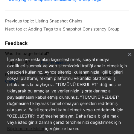
User
Guide
Previous topic: Listing Snapshot Chains
Best
Next topic: Adding Tags to a Snapshot Consistency Group
Practices
Feedback
API
Reference
Was this page helpful?
İçerikleri ve reklamları kişiselleştirmek, sosyal medya
Provide feedback
SDK
özellikleri sunmak ve web sitemizdeki trafiği analiz etmek için
çerezleri kullanırız. Ayrıca sitemizi kullanımınızla ilgili bilgileri
Reference
For any further questions, feel free to contact us through the chatbot.
sosyal platform, reklam platformu ve analiz platformu iş
Chatbot
ortaklarımızla paylaşırız. "TÜMÜNÜ KABUL ET" düğmesine
FAQs
tıklayarak bu amaçları ve verilerinizin iş ortaklarımızla
paylaşılmasını kabul etmiş olursunuz. "TÜMÜNÜ REDDET"
Videos
düğmesine tıklayarak temel olmayan çerezleri reddetmiş
olursunuz. Belirli çerezleri kabul etmek veya reddetmek için
Glossary
"ÖZELLEŞTİR" düğmesine tıklayın. Daha fazla bilgi almak
veya istediğiniz zaman çerez tercihlerinizi değiştirmek için
More
Bilgilendirme Metni
içeriğimize bakın.
Documents