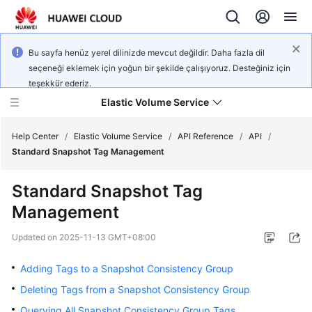
Bu sayfa henüz yerel dilinizde mevcut değildir. Daha fazla dil
seçeneği eklemek için yoğun bir şekilde çalışıyoruz. Desteğiniz için
teşekkür ederiz.
Elastic Volume Service
Help Center
/
Elastic Volume Service
/
API Reference
/
API
/
Standard Snapshot Tag Management
What's
Standard Snapshot Tag
New
Management
Service
Updated on
2025-11-13 GMT+08:00
Overview
Adding Tags to a Snapshot Consistency Group
Getting
Deleting Tags from a Snapshot Consistency Group
Started
Querying All Snapshot Consistency Group Tags