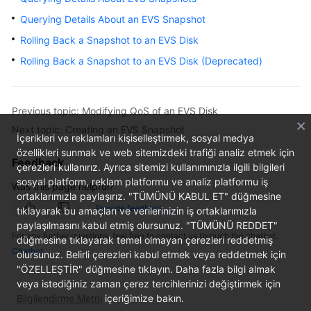
User
Querying Details About an EVS Snapshot
Guide
Rolling Back a Snapshot to an EVS Disk
Best
Rolling Back a Snapshot to an EVS Disk (Deprecated)
Practices
API
Previous topic: Modifying QoS of an EVS Disk
Reference
Next topic: Creating an EVS Snapshot
İçerikleri ve reklamları kişiselleştirmek, sosyal medya
SDK
özellikleri sunmak ve web sitemizdeki trafiği analiz etmek için
Feedback
çerezleri kullanırız. Ayrıca sitemizi kullanımınızla ilgili bilgileri
Reference
sosyal platform, reklam platformu ve analiz platformu iş
Was this page helpful?
ortaklarımızla paylaşırız. "TÜMÜNÜ KABUL ET" düğmesine
FAQs
Provide feedback
tıklayarak bu amaçları ve verilerinizin iş ortaklarımızla
paylaşılmasını kabul etmiş olursunuz. "TÜMÜNÜ REDDET"
Videos
For any further questions, feel free to contact us through the chatbot.
düğmesine tıklayarak temel olmayan çerezleri reddetmiş
Chatbot
olursunuz. Belirli çerezleri kabul etmek veya reddetmek için
Glossary
"ÖZELLEŞTİR" düğmesine tıklayın. Daha fazla bilgi almak
veya istediğiniz zaman çerez tercihlerinizi değiştirmek için
More
Bilgilendirme Metni
içeriğimize bakın.
Documents