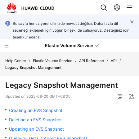
Bu sayfa henüz yerel dilinizde mevcut değildir. Daha fazla dil
seçeneği eklemek için yoğun bir şekilde çalışıyoruz. Desteğiniz için
teşekkür ederiz.
Elastic Volume Service
Help Center
/
Elastic Volume Service
/
API Reference
/
API
/
Legacy Snapshot Management
What's
Legacy Snapshot Management
New
Updated on
2025-08-20 GMT+08:00
Service
Overview
Creating an EVS Snapshot
Deleting an EVS Snapshot
Getting
Updating an EVS Snapshot
Started
Querying Details About EVS Snapshots