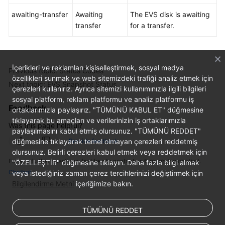
awaiting-transfer
Awaiting
The EVS disk is awaiting
transfer
for a transfer.
İçerikleri ve reklamları kişiselleştirmek, sosyal medya
Previous topic: Status Codes
özellikleri sunmak ve web sitemizdeki trafiği analiz etmek için
Next topic: EVS Snapshot Status
çerezleri kullanırız. Ayrıca sitemizi kullanımınızla ilgili bilgileri
sosyal platform, reklam platformu ve analiz platformu iş
Feedback
ortaklarımızla paylaşırız. "TÜMÜNÜ KABUL ET" düğmesine
tıklayarak bu amaçları ve verilerinizin iş ortaklarımızla
Was this page helpful?
paylaşılmasını kabul etmiş olursunuz. "TÜMÜNÜ REDDET"
düğmesine tıklayarak temel olmayan çerezleri reddetmiş
Provide feedback
olursunuz. Belirli çerezleri kabul etmek veya reddetmek için
For any further questions, feel free to contact us through the chatbot.
"ÖZELLEŞTİR" düğmesine tıklayın. Daha fazla bilgi almak
Chatbot
veya istediğiniz zaman çerez tercihlerinizi değiştirmek için
Bilgilendirme Metni
içeriğimize bakın.
TÜMÜNÜ REDDET