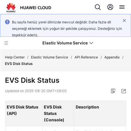
Bu sayfa henüz yerel dilinizde mevcut değildir. Daha fazla dil
seçeneği eklemek için yoğun bir şekilde çalışıyoruz. Desteğiniz için
teşekkür ederiz.
Elastic Volume Service
Help Center
/
Elastic Volume Service
/
API Reference
/
Appendix
/
EVS Disk Status
What's
EVS Disk Status
New
Updated on
2025-08-20 GMT+08:00
Service
Overview
EVS Disk Status
EVS Disk
Description
(API)
Status
Getting
(Console)
Started