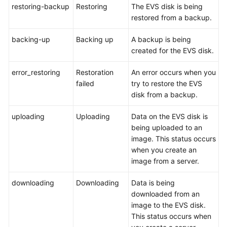
restoring-backup
Restoring
The EVS disk is being
restored from a backup.
General
backing-up
Backing up
A backup is being
Reference
created for the EVS disk.
Glossary
error_restoring
Restoration
An error occurs when you
failed
try to restore the EVS
Shared
disk from a backup.
Responsibilities
uploading
Uploading
Data on the EVS disk is
Service
being uploaded to an
Level
image. This status occurs
Agreement
when you create an
image from a server.
White
Papers
downloading
Downloading
Data is being
downloaded from an
Endpoints
image to the EVS disk.
This status occurs when
Permissions