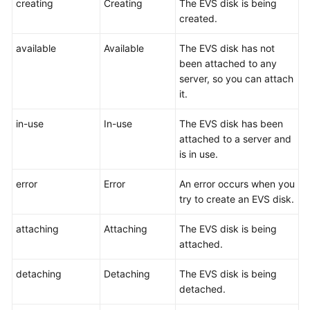
creating
Creating
The EVS disk is being
User
created.
Guide
available
Available
The EVS disk has not
Best
been attached to any
Practices
server, so you can attach
it.
API
Reference
in-use
In-use
The EVS disk has been
attached to a server and
SDK
is in use.
Reference
error
Error
An error occurs when you
FAQs
try to create an EVS disk.
attaching
Attaching
The EVS disk is being
Videos
attached.
Glossary
detaching
Detaching
The EVS disk is being
detached.
More
Documents