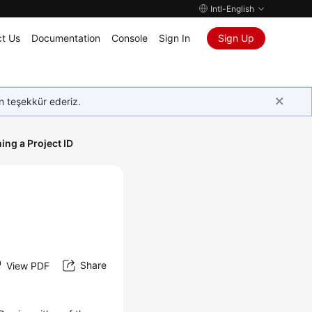
Intl-English
t Us
Documentation
Console
Sign In
Sign Up
in teşekkür ederiz.
ing a Project ID
Share
View PDF