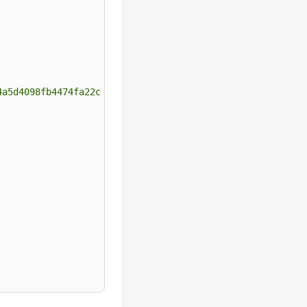
4a5d4098fb4474fa22cd05f897d6b99"