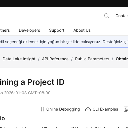
Contac
tners
Developers
Support
About Us
dil seçeneği eklemek için yoğun bir şekilde çalışıyoruz. Desteğiniz iç
/
Data Lake Insight
/
API Reference
/
Public Parameters
/
Obtain
ning a Project ID
on
2026-01-08 GMT+08:00
Online Debugging
CLI Examples
io