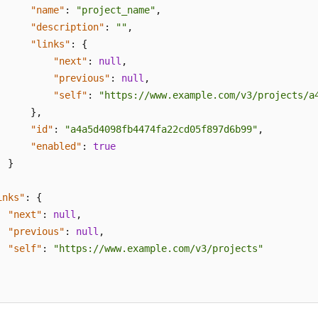
"name"
:
"project_name"
,
"description"
:
""
,
"links"
:
{
"next"
:
null
,
"previous"
:
null
,
"self"
:
"https://www.example.com/v3/projects/a
}
,
"id"
:
"a4a5d4098fb4474fa22cd05f897d6b99"
,
"enabled"
:
true
}
inks"
:
{
"next"
:
null
,
"previous"
:
null
,
"self"
:
"https://www.example.com/v3/projects"