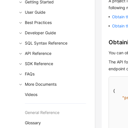
A project 
Getting Started
following
User Guide
Obtain t
Best Practices
Obtain t
Developer Guide
Obtaini
SQL Syntax Reference
You can ob
API Reference
The API fo
SDK Reference
endpoint 
FAQs
More Documents
{
Videos
"p
General Reference
Glossary