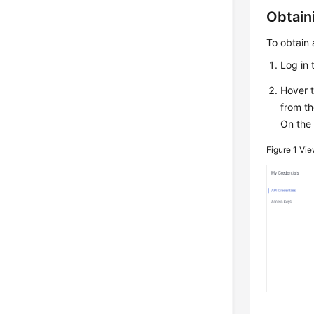
Obtain
To obtain 
Log in
Hover 
from th
On th
Figure 1
Vie