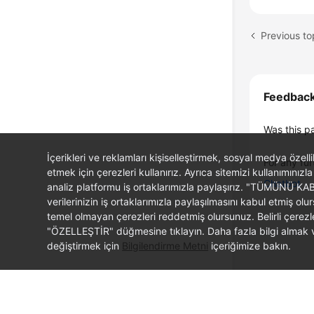
Previous to
Feedbac
Was this p
İçerikleri ve reklamları kişiselleştirmek, sosyal medya özel
For any fur
etmek için çerezleri kullanırız. Ayrıca sitemizi kullanımınızla
Chatbot
analiz platformu iş ortaklarımızla paylaşırız. "TÜMÜNÜ K
verilerinizin iş ortaklarımızla paylaşılmasını kabul etmi
temel olmayan çerezleri reddetmiş olursunuz. Belirli çerez
"ÖZELLEŞTİR" düğmesine tıklayın. Daha fazla bilgi almak ve
değiştirmek için
Bilgilendirme Metni
içeriğimize bakın.