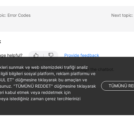
pic: Error Codes
Next topic:
k
age helpful?
Provide feedback
likleri sunmak ve web sitemizdeki trafiği analiz
ther questions, feel free to contact us through the chatbot.
 ilgili bilgileri sosyal platform, reklam platformu ve
ABUL ET" düğmesine tıklayarak bu amaçları ve
TÜMÜNÜ RE
ş olursunuz. "TÜMÜNÜ REDDET" düğmesine tıklayarak
leri kabul etmek veya reddetmek için
ya istediğiniz zaman çerez tercihlerinizi