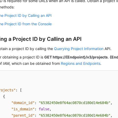
ID is required for some URLs when an API is called. Obtain a project I
 methods:
he Project ID by Calling an API
he Project ID from the Console
ng a Project ID by Calling an API
tain a project ID by calling the
Querying Project Information
API.
r obtaining a project ID is
GET https://{Endpoint}/v3/projects
.
{End
of IAM, which can be obtained from
Regions and Endpoints
.
rojects"
:
[
{
"domain_id"
:
"65382450e8f64ac0870cd180d14e684b"
,
"is_domain"
:
false
,
"parent_id"
:
"65382450e8f64ac0870cd180d14e684b"
,