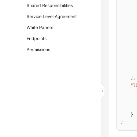
Shared Responsibilities
Service Level Agreement
White Papers
Endpoints
Permissions
]
,
"l
}
}