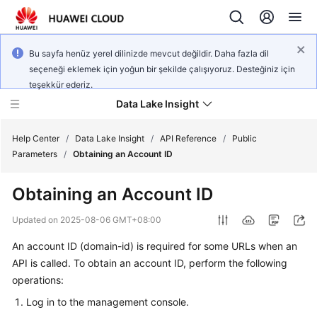
Bu sayfa henüz yerel dilinizde mevcut değildir. Daha fazla dil
seçeneği eklemek için yoğun bir şekilde çalışıyoruz. Desteğiniz için
teşekkür ederiz.
Data Lake Insight
Help Center
/
Data Lake Insight
/
API Reference
/
Public
Parameters
/
Obtaining an Account ID
What's
Obtaining an Account ID
New
Updated on
2025-08-06 GMT+08:00
Product
An account ID (domain-id) is required for some URLs when an
Bulletin
API is called. To obtain an account ID, perform the following
Service
operations:
Overview
Log in to the management console.