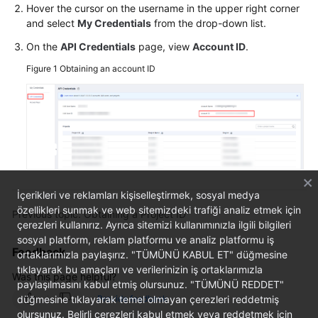
Hover the cursor on the username in the upper right corner
Billing
and select
My Credentials
from the drop-down list.
Getting
On the
API Credentials
page, view
Account ID
.
Started
Figure 1
Obtaining an account ID
User
Guide
Best
Practices
Developer
İçerikleri ve reklamları kişiselleştirmek, sosyal medya
Guide
özellikleri sunmak ve web sitemizdeki trafiği analiz etmek için
Previous topic: Obtaining a Project ID
çerezleri kullanırız. Ayrıca sitemizi kullanımınızla ilgili bilgileri
SQL
sosyal platform, reklam platformu ve analiz platformu iş
Feedback
Syntax
ortaklarımızla paylaşırız. "TÜMÜNÜ KABUL ET" düğmesine
Reference
tıklayarak bu amaçları ve verilerinizin iş ortaklarımızla
Was this page helpful?
paylaşılmasını kabul etmiş olursunuz. "TÜMÜNÜ REDDET"
Provide feedback
düğmesine tıklayarak temel olmayan çerezleri reddetmiş
API
olursunuz. Belirli çerezleri kabul etmek veya reddetmek için
Reference