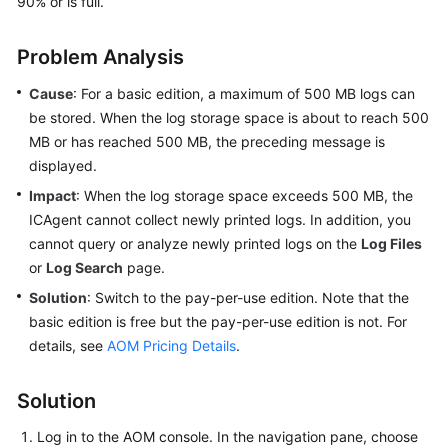
90% or is full.
Started
Problem Analysis
User
Guide
Cause
: For a basic edition, a maximum of 500 MB logs can
be stored. When the log storage space is about to reach 500
Best
MB or has reached 500 MB, the preceding message is
Practices
displayed.
Impact
: When the log storage space exceeds 500 MB, the
API
Reference
ICAgent cannot collect newly printed logs. In addition, you
cannot query or analyze newly printed logs on the
Log Files
SDK
or
Log Search
page.
Reference
Solution
: Switch to the pay-per-use edition. Note that the
basic edition is free but the pay-per-use edition is not. For
FAQs
details, see
AOM Pricing Details
.
Videos
Solution
AOM
Log in to the AOM console. In the navigation pane, choose
1.0