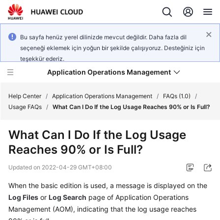
Bu sayfa henüz yerel dilinizde mevcut değildir. Daha fazla dil
seçeneği eklemek için yoğun bir şekilde çalışıyoruz. Desteğiniz için
teşekkür ederiz.
Application Operations Management
Help Center
/
Application Operations Management
/
FAQs (1.0)
/
Usage FAQs
/
What Can I Do If the Log Usage Reaches 90% or Is Full?
What's
What Can I Do If the Log Usage
New
Reaches 90% or Is Full?
Service
Updated on
2022-04-29 GMT+08:00
Overview
When the basic edition is used, a message is displayed on the
Billing
Log Files
or
Log Search
page of Application Operations
Management (AOM), indicating that the log usage reaches
Getting