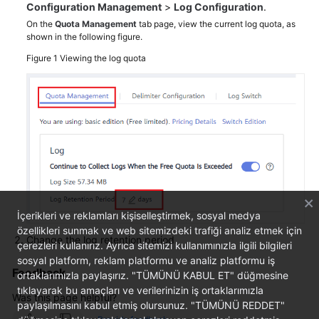
Configuration Management
>
Log Configuration
.
Documentation
On the
Quota Management
tab page, view the current log quota, as
shown in the following figure.
More
Figure 1
Viewing the log quota
Documents
General
Reference
Glossary
Shared
Responsibilities
İçerikleri ve reklamları kişiselleştirmek, sosyal medya
özellikleri sunmak ve web sitemizdeki trafiği analiz etmek için
Service
Change the log retention period.
çerezleri kullanırız. Ayrıca sitemizi kullanımınızla ilgili bilgileri
Level
sosyal platform, reklam platformu ve analiz platformu iş
Agreement
Feedback
ortaklarımızla paylaşırız. "TÜMÜNÜ KABUL ET" düğmesine
tıklayarak bu amaçları ve verilerinizin iş ortaklarımızla
Was this page helpful?
White
paylaşılmasını kabul etmiş olursunuz. "TÜMÜNÜ REDDET"
Papers