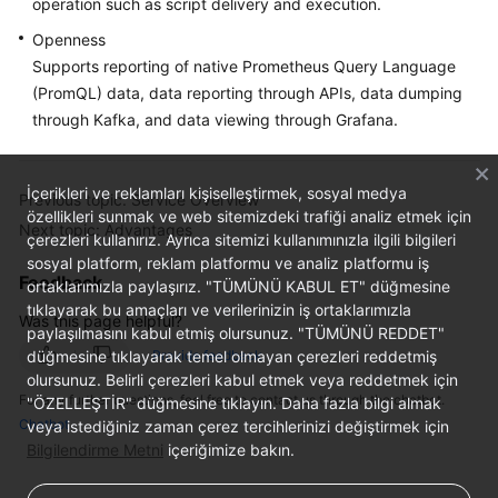
operation such as script delivery and execution.
Documentation
Openness
Supports reporting of native Prometheus Query Language
More
(PromQL) data, data reporting through APIs, data dumping
Documents
through Kafka, and data viewing through Grafana.
General
İçerikleri ve reklamları kişiselleştirmek, sosyal medya
Reference
Previous topic: Service Overview
özellikleri sunmak ve web sitemizdeki trafiği analiz etmek için
Next topic: Advantages
çerezleri kullanırız. Ayrıca sitemizi kullanımınızla ilgili bilgileri
Glossary
sosyal platform, reklam platformu ve analiz platformu iş
Feedback
ortaklarımızla paylaşırız. "TÜMÜNÜ KABUL ET" düğmesine
Shared
tıklayarak bu amaçları ve verilerinizin iş ortaklarımızla
Responsibilities
Was this page helpful?
paylaşılmasını kabul etmiş olursunuz. "TÜMÜNÜ REDDET"
düğmesine tıklayarak temel olmayan çerezleri reddetmiş
Provide feedback
Service
olursunuz. Belirli çerezleri kabul etmek veya reddetmek için
Level
For any further questions, feel free to contact us through the chatbot.
"ÖZELLEŞTİR" düğmesine tıklayın. Daha fazla bilgi almak
Agreement
Chatbot
veya istediğiniz zaman çerez tercihlerinizi değiştirmek için
Bilgilendirme Metni
içeriğimize bakın.
White
Papers