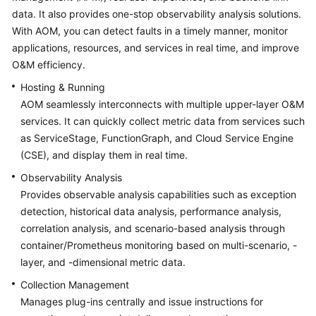
Started
data. It also provides one-stop observability analysis solutions.
With AOM, you can detect faults in a timely manner, monitor
User
applications, resources, and services in real time, and improve
Guide
O&M efficiency.
Hosting & Running
Best
AOM seamlessly interconnects with multiple upper-layer O&M
Practices
services. It can quickly collect metric data from services such
as ServiceStage, FunctionGraph, and Cloud Service Engine
API
Reference
(CSE), and display them in real time.
Observability Analysis
SDK
Provides observable analysis capabilities such as exception
Reference
detection, historical data analysis, performance analysis,
correlation analysis, and scenario-based analysis through
FAQs
container/Prometheus monitoring based on multi-scenario, -
layer, and -dimensional metric data.
Videos
Collection Management
AOM
Manages plug-ins centrally and issue instructions for
1.0