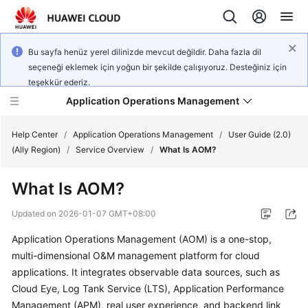
Bu sayfa henüz yerel dilinizde mevcut değildir. Daha fazla dil
seçeneği eklemek için yoğun bir şekilde çalışıyoruz. Desteğiniz için
teşekkür ederiz.
Application Operations Management
Help Center
/
Application Operations Management
/
User Guide (2.0)
(Ally Region)
/
Service Overview
/
What Is AOM?
What's
What Is AOM?
New
Updated on
2026-01-07 GMT+08:00
Service
Application Operations Management (AOM) is a one-stop,
Overview
multi-dimensional O&M management platform for cloud
Billing
applications. It integrates observable data sources, such as
Cloud Eye, Log Tank Service (LTS), Application Performance
Getting
Management (APM), real user experience, and backend link